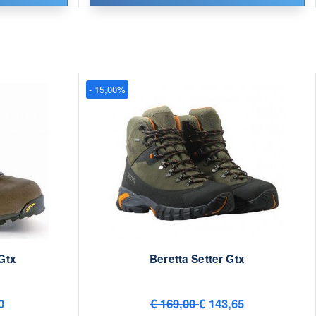
- 15,00%
Gtx
Beretta Setter Gtx
0
€ 169,00
€ 143,65