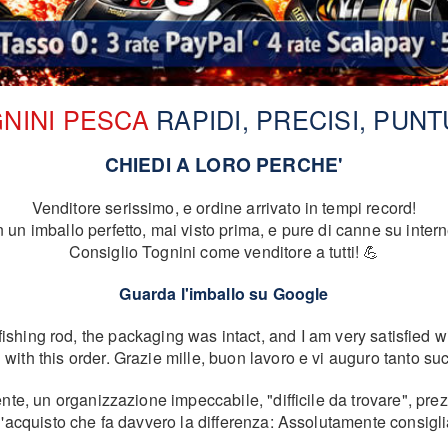
NINI PESCA
RAPIDI, PRECISI, PUNT
CHIEDI A LORO PERCHE'
Venditore serissimo, e ordine arrivato in tempi record!
n imballo perfetto, mai visto prima, e pure di canne su intern
Consiglio Tognini come venditore a tutti! 💪
Guarda l'imballo su Google
fishing rod, the packaging was intact, and I am very satisfied wi
th this order. Grazie mille, buon lavoro e vi auguro tanto suc
ente, un organizzazione impeccabile, "difficile da trovare", pre
acquisto che fa davvero la differenza: Assolutamente consigl