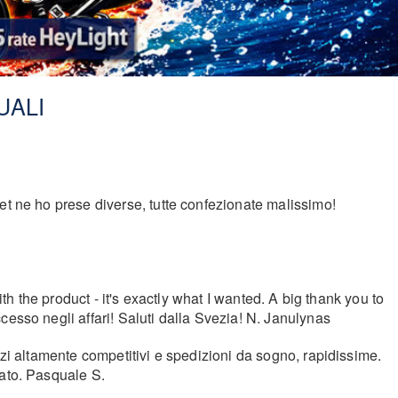
UALI
et ne ho prese diverse, tutte confezionate malissimo!
th the product - it's exactly what I wanted. A big thank you to
cesso negli affari! Saluti dalla Svezia! N. Janulynas
zzi altamente competitivi e spedizioni da sogno, rapidissime.
iato. Pasquale S.