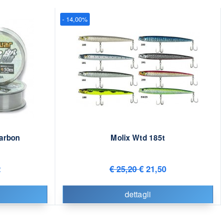
- 14,00%
arbon
Molix Wtd 185t
2
€ 25,20
€ 21,50
dettagli