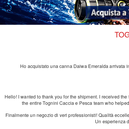
TOG
Ho acquistato una canna Daiwa Emeralda arrivata in u
Hello! I wanted to thank you for the shipment. I received the 
the entire Tognini Caccia e Pesca team who helped wi
Finalmente un negozio di veri professionisti! Qualità eccell
Un esperienza d'