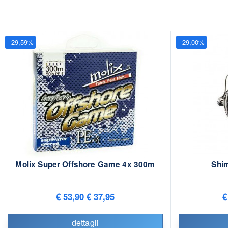
- 29,59%
- 29,00%
Molix Super Offshore Game 4x 300m
Shi
€ 53,90
€ 37,95
€
dettagli