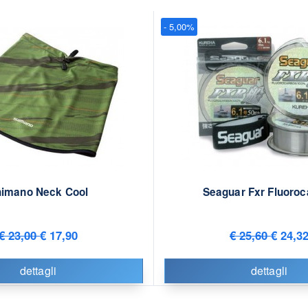
- 5,00%
imano Neck Cool
Seaguar Fxr Fluoroc
€ 23,00
€ 17,90
€ 25,60
€ 24,3
dettagli
dettagli