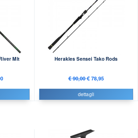
River Mlt
Herakles Sensei Tako Rods
90
€ 90,00
€ 78,95
dettagli