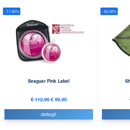
- 11,00%
- 22,00%
Seaguar Pink Label
Sh
€ 112,90
€ 99,90
dettagli