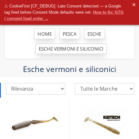
To
✕
⚠ CookieFirst [CF_DEBUG]: Late Consent detected — a Google
na
tag fired before Consent Mode defaults were set.
How to fix: GTG
/ consent load order →
HOME
PESCA
ESCHE
ESCHE VERMONI E SILICONICI
Esche vermoni e siliconici