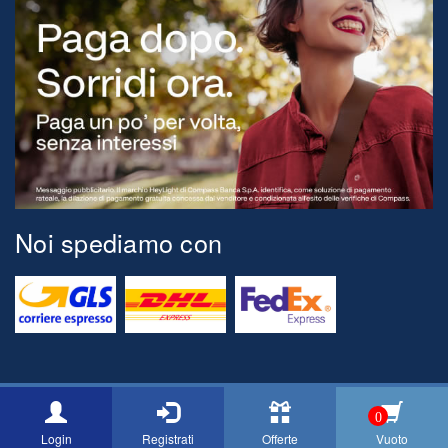
Noi spediamo con
© 2026 Tognini Pesca Via Montegrappa, 71 54037 Marina di Massa
0
[MS] ITALY P.Iva 00517150454 Email: info@cacciaepescatognini.it
Login
Registrati
Offerte
Vuoto