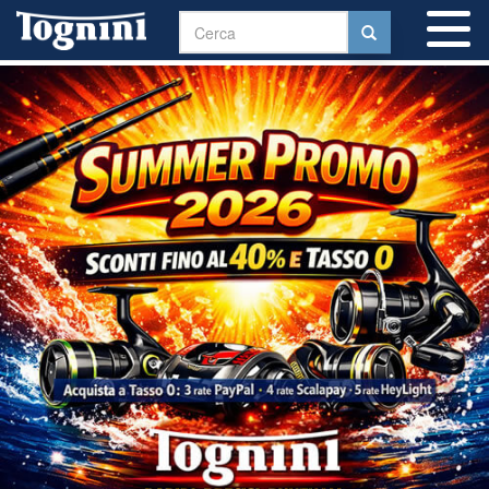
To
na