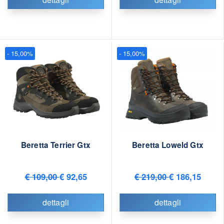
- 15,00%
- 15,00%
Beretta Terrier Gtx
Beretta Loweld Gtx
€ 109,00
€ 92,65
€ 219,00
€ 186,15
dettagli
dettagli