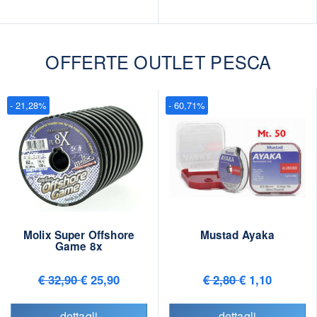
OFFERTE OUTLET PESCA
- 21,28%
- 60,71%
Molix Super Offshore
Mustad Ayaka
Game 8x
€ 32,90
€ 25,90
€ 2,80
€ 1,10
dettagli
dettagli