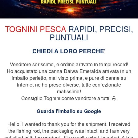
TOGNINI PESCA
RAPIDI, PRECISI,
PUNTUALI
CHIEDI A LORO PERCHE'
Venditore serissimo, e ordine arrivato in tempi record!
Ho acquistato una canna Daiwa Emeralda arrivata in un
imballo perfetto, mai visto prima, e pure di canne su
internet ne ho prese diverse, tutte confezionate
malissimo!
Consiglio Tognini come venditore a tutti! 💪
Guarda l'imballo su Google
Hello! I wanted to thank you for the shipment. I received
the fishing rod, the packaging was intact, and I am very
satisfied with the product - it's exactly what I wanted. A big