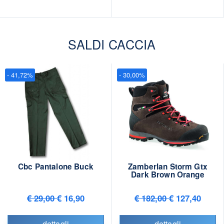
SALDI CACCIA
- 41,72%
- 30,00%
Cbc Pantalone Buck
Zamberlan Storm Gtx
Dark Brown Orange
€ 29,00
€ 16,90
€ 182,00
€ 127,40
dettagli
dettagli