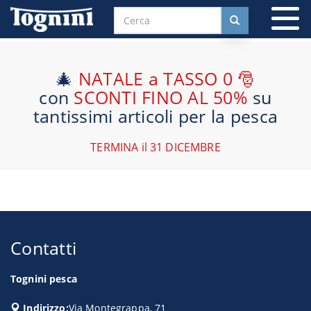
To
na
🎄
NATALE a TASSO 0 🎅
con
SCONTI FINO AL 50%
su
tantissimi articoli per la pesca
TERMINA il 31 DICEMBRE
Contatti
Tognini pesca
Indirizzo:
Via Montegrappa, 71