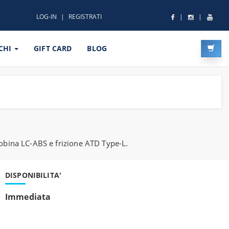
LOG-IN
REGISTRATI
CHI
GIFT CARD
BLOG
bobina LC-ABS e frizione ATD Type-L.
DISPONIBILITA'
Immediata