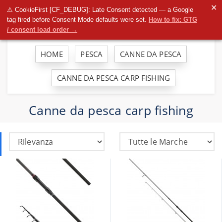
To
✕
⚠ CookieFirst [CF_DEBUG]: Late Consent detected — a Google
na
tag fired before Consent Mode defaults were set.
How to fix: GTG
/ consent load order →
HOME
PESCA
CANNE DA PESCA
CANNE DA PESCA CARP FISHING
Canne da pesca carp fishing