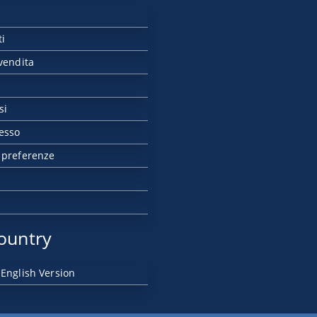
ti
vendita
si
esso
 preferenze
ountry
 English Version