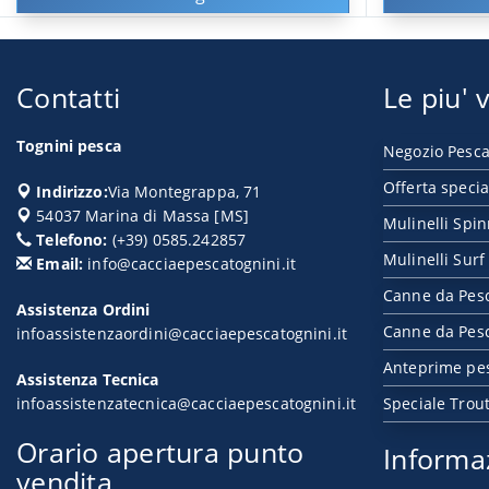
Contatti
Le piu' v
Tognini pesca
Negozio Pesca
Offerta specia
Indirizzo:
Via Montegrappa, 71
54037
Marina di Massa
[
MS
]
Mulinelli Spi
Telefono:
(+39) 0585.242857
Mulinelli Surf
Email:
info@cacciaepescatognini.it
Canne da Pes
Assistenza Ordini
Canne da Pesc
infoassistenzaordini@cacciaepescatognini.it
Anteprime pe
Assistenza Tecnica
infoassistenzatecnica@cacciaepescatognini.it
Speciale Trou
Orario apertura punto
Informa
vendita