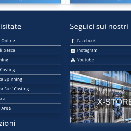
isitate
Seguici sui nostri
 Online
Facebook
li pesca
Instagram
nning
Youtube
 Casting
ca Spinning
a Surf Casting
sca
t Area
zioni