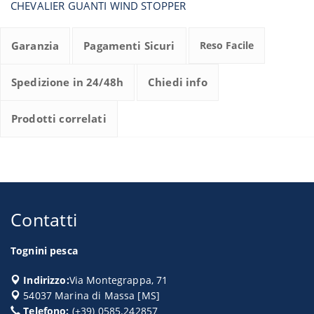
CHEVALIER GUANTI WIND STOPPER
Garanzia
Pagamenti Sicuri
Reso Facile
Spedizione in 24/48h
Chiedi info
Prodotti correlati
Contatti
Tognini pesca
Indirizzo:
Via Montegrappa, 71
54037
Marina di Massa
[
MS
]
Telefono:
(+39) 0585.242857