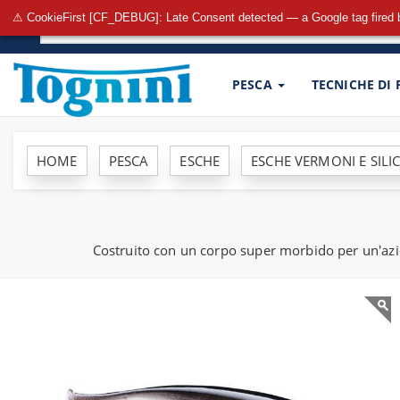
⚠ CookieFirst [CF_DEBUG]: Late Consent detected — a Google tag fired 
PESCA
TECNICHE DI
HOME
PESCA
ESCHE
ESCHE VERMONI E SILI
Costruito con un corpo super morbido per un'azi