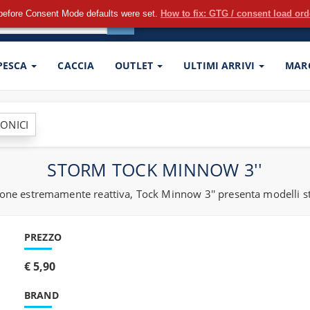
before Consent Mode defaults were set.
How to fix: GTG / consent load or
 PESCA
CACCIA
OUTLET
ULTIMI ARRIVI
MAR
CONICI
STORM TOCK MINNOW 3''
one estremamente reattiva, Tock Minnow 3'' presenta modelli sta
PREZZO
€ 5,90
BRAND