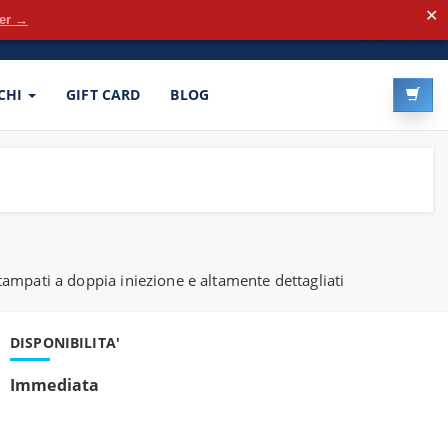
✕
der →
LOG-IN
REGISTRATI
CHI
GIFT CARD
BLOG
mpati a doppia iniezione e altamente dettagliati
DISPONIBILITA'
Immediata