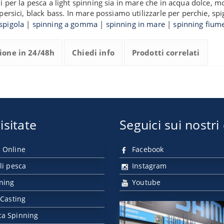
 per la pesca a light spinning sia in mare che in acqua dolce, mol
ersici, black bass. In mare possiamo utilizzarle per perchie, spigo
spigola
|
spinning a gomma
|
spinning in mare
|
spinning fium
ione in 24/48h
Chiedi info
Prodotti correlati
isitate
Seguici sui nostri
 Online
Facebook
li pesca
Instagram
nning
Youtube
 Casting
ca Spinning