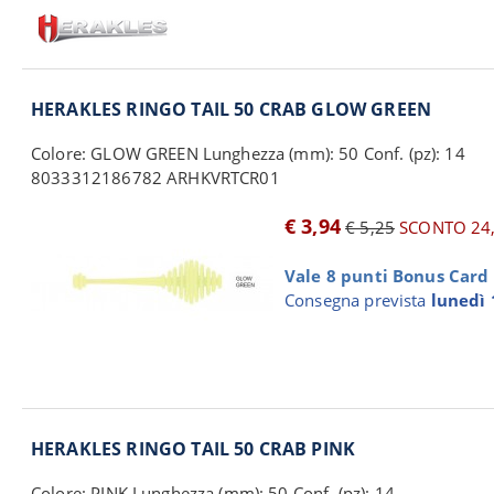
HERAKLES RINGO TAIL 50 CRAB GLOW GREEN
Colore: GLOW GREEN Lunghezza (mm): 50 Conf. (pz): 14
8033312186782 ARHKVRTCR01
€ 3,94
€ 5,25
SCONTO 24
Vale 8 punti Bonus Card p
Consegna prevista
lunedì 
HERAKLES RINGO TAIL 50 CRAB PINK
Colore: PINK Lunghezza (mm): 50 Conf. (pz): 14