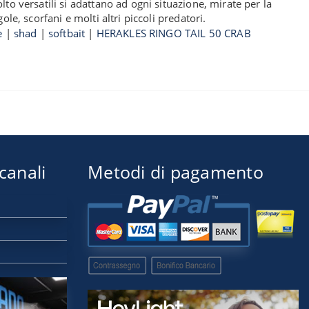
to versatili si adattano ad ogni situazione, mirate per la
le, scorfani e molti altri piccoli predatori.
e
|
shad
|
softbait
|
HERAKLES RINGO TAIL 50 CRAB
 canali
Metodi di pagamento