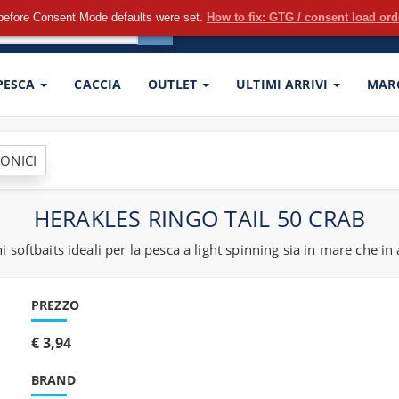
before Consent Mode defaults were set.
How to fix: GTG / consent load or
 PESCA
CACCIA
OUTLET
ULTIMI ARRIVI
MAR
CONICI
HERAKLES RINGO TAIL 50 CRAB
softbaits ideali per la pesca a light spinning sia in mare che in
PREZZO
€ 3,94
BRAND