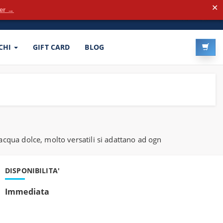
✕
der →
LOG-IN
REGISTRATI
CHI
GIFT CARD
BLOG
 acqua dolce, molto versatili si adattano ad ogn
DISPONIBILITA'
Immediata