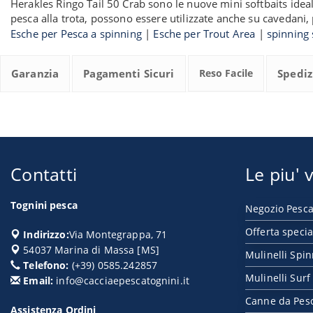
Herakles Ringo Tail 50 Crab sono le nuove mini softbaits ideali
pesca alla trota, possono essere utilizzate anche su cavedani, p
Esche per Pesca a spinning
|
Esche per Trout Area
|
spinning 
Garanzia
Pagamenti Sicuri
Reso Facile
Spediz
Contatti
Le piu' v
Tognini pesca
Negozio Pesca
Offerta specia
Indirizzo:
Via Montegrappa, 71
54037
Marina di Massa
[
MS
]
Mulinelli Spi
Telefono:
(+39) 0585.242857
Mulinelli Surf
Email:
info@cacciaepescatognini.it
Canne da Pes
Assistenza Ordini