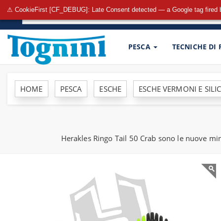
⚠ CookieFirst [CF_DEBUG]: Late Consent detected — a Google tag fired 
PESCA
TECNICHE DI
HOME
PESCA
ESCHE
ESCHE VERMONI E SILI
Herakles Ringo Tail 50 Crab sono le nuove mini 