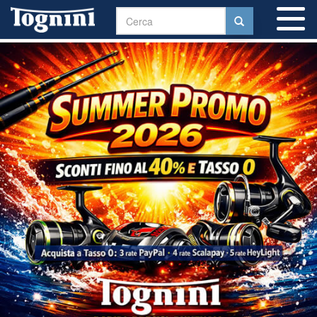
To
na