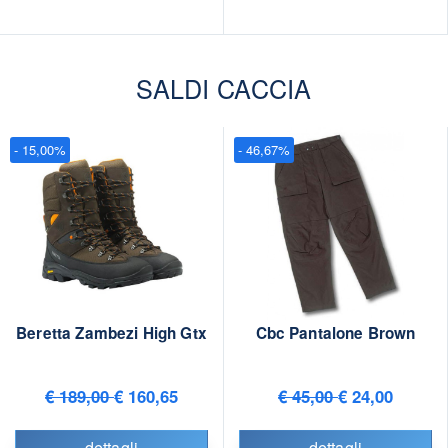
SALDI CACCIA
- 15,00%
- 46,67%
Beretta Zambezi High Gtx
Cbc Pantalone Brown
€ 189,00
€ 160,65
€ 45,00
€ 24,00
dettagli
dettagli