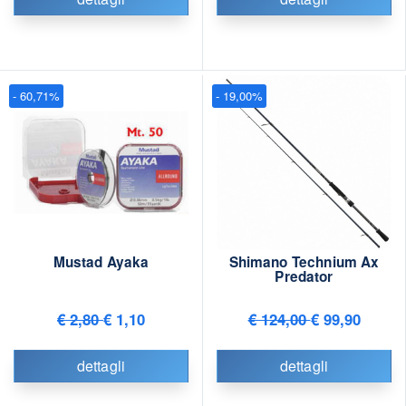
- 60,71%
- 19,00%
Mustad Ayaka
Shimano Technium Ax
Predator
€ 2,80
€ 1,10
€ 124,00
€ 99,90
dettagli
dettagli