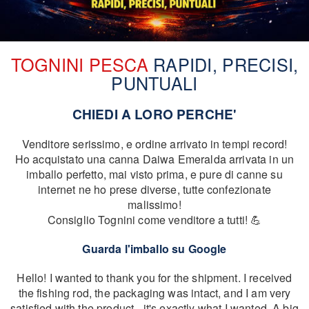
TOGNINI PESCA
RAPIDI, PRECISI,
PUNTUALI
CHIEDI A LORO PERCHE'
Venditore serissimo, e ordine arrivato in tempi record!
Ho acquistato una canna Daiwa Emeralda arrivata in un
imballo perfetto, mai visto prima, e pure di canne su
internet ne ho prese diverse, tutte confezionate
malissimo!
Consiglio Tognini come venditore a tutti! 💪
Guarda l'imballo su Google
Hello! I wanted to thank you for the shipment. I received
the fishing rod, the packaging was intact, and I am very
satisfied with the product - it's exactly what I wanted. A big