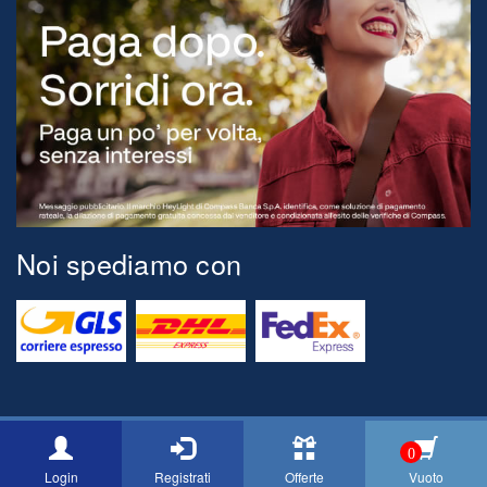
Noi spediamo con
© 2026 Tognini Pesca Via Montegrappa, 71 54037 Marina di Massa
0
[MS] ITALY P.Iva 00517150454 Email: info@cacciaepescatognini.it
Login
Registrati
Offerte
Vuoto