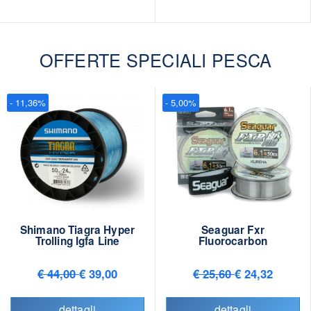
OFFERTE SPECIALI PESCA
- 11,36%
- 5,00%
Shimano Tiagra Hyper
Seaguar Fxr
Trolling Igfa Line
Fluorocarbon
€ 44,00
€ 39,00
€ 25,60
€ 24,32
dettagli
dettagli