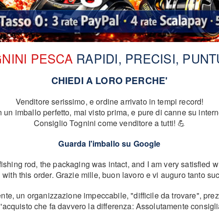
NINI PESCA
RAPIDI, PRECISI, PUNT
CHIEDI A LORO PERCHE'
Venditore serissimo, e ordine arrivato in tempi record!
n imballo perfetto, mai visto prima, e pure di canne su intern
Consiglio Tognini come venditore a tutti! 💪
Guarda l'imballo su Google
fishing rod, the packaging was intact, and I am very satisfied wi
th this order. Grazie mille, buon lavoro e vi auguro tanto suc
ente, un organizzazione impeccabile, "difficile da trovare", pre
acquisto che fa davvero la differenza: Assolutamente consigl