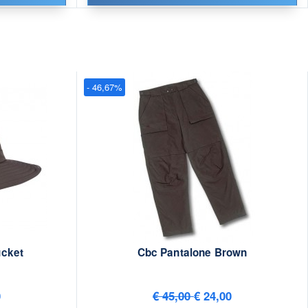
- 46,67%
ucket
Cbc Pantalone Brown
0
€ 45,00
€ 24,00