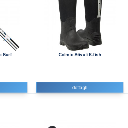
 Surf
Colmic Stivali K-fish
0
dettagli