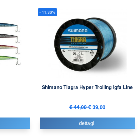
- 11,36%
Shimano Tiagra Hyper Trolling Igfa Line
0
€ 44,00
€ 39,00
dettagli