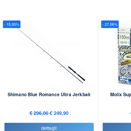
- 15,00%
- 27,56%
Shimano Blue Romance Ultra Jerkbait
Molix Su
€ 296,00
€ 249,90
dettagli