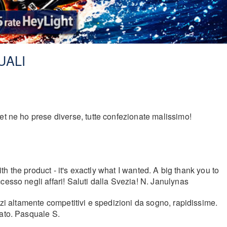
UALI
et ne ho prese diverse, tutte confezionate malissimo!
th the product - it's exactly what I wanted. A big thank you to
cesso negli affari! Saluti dalla Svezia! N. Janulynas
zzi altamente competitivi e spedizioni da sogno, rapidissime.
iato. Pasquale S.