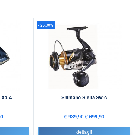
- 25,00%
 Xd A
Shimano Stella Sw-c
90
€ 939,90
€ 699,90
dettagli