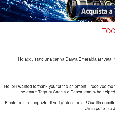
TOG
Ho acquistato una canna Daiwa Emeralda arrivata in u
Hello! I wanted to thank you for the shipment. I received the 
the entire Tognini Caccia e Pesca team who helped wi
Finalmente un negozio di veri professionisti! Qualità eccell
Un esperienza d'