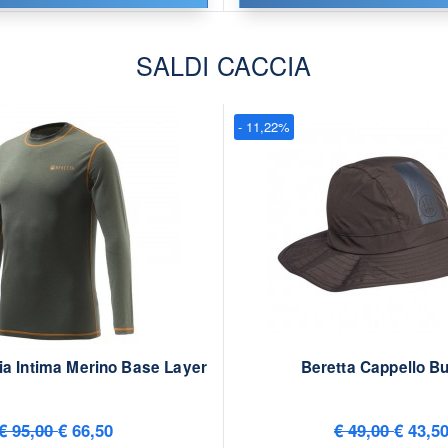
SALDI CACCIA
- 11,22%
ia Intima Merino Base Layer
Beretta Cappello B
€ 95,00
€ 66,50
€ 49,00
€ 43,5