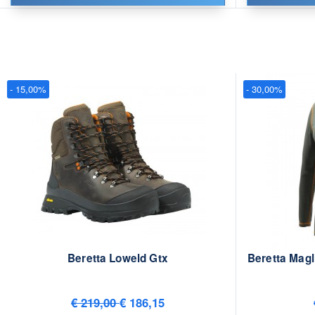
- 15,00%
- 30,00%
Beretta Loweld Gtx
Beretta Magl
€ 219,00
€ 186,15