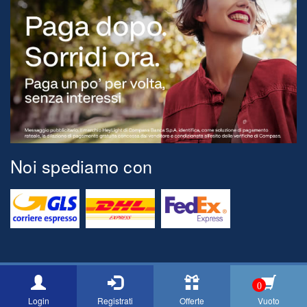
Noi spediamo con
© 2026 Tognini Pesca Via Montegrappa, 71 54037 Marina di Massa
0
[MS] ITALY P.Iva 00517150454 Email: info@cacciaepescatognini.it
Login
Registrati
Offerte
Vuoto