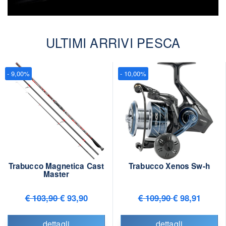
ULTIMI ARRIVI PESCA
- 9,00%
- 10,00%
Trabucco Magnetica Cast
Trabucco Xenos Sw-h
Master
€ 103,90
€ 93,90
€ 109,90
€ 98,91
dettagli
dettagli