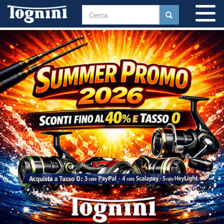
To
na