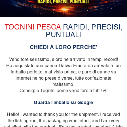
TOGNINI PESCA
RAPIDI, PRECISI,
PUNTUALI
CHIEDI A LORO PERCHE'
Venditore serissimo, e ordine arrivato in tempi record!
Ho acquistato una canna Daiwa Emeralda arrivata in un
imballo perfetto, mai visto prima, e pure di canne su
internet ne ho prese diverse, tutte confezionate
malissimo!
Consiglio Tognini come venditore a tutti! 💪
Guarda l'imballo su Google
Hello! I wanted to thank you for the shipment. I received
the fishing rod, the packaging was intact, and I am very
satisfied with the product - it's exactly what I wanted. A big