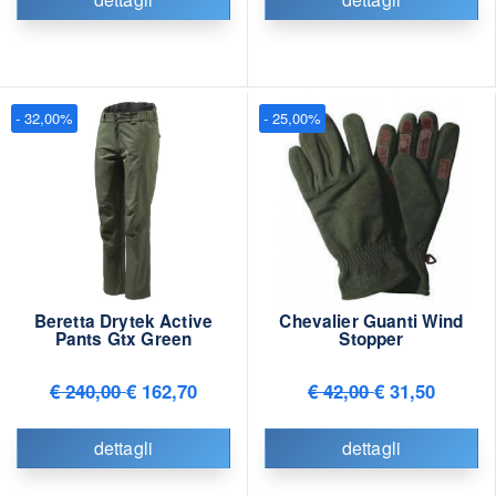
- 32,00%
- 25,00%
Beretta Drytek Active
Chevalier Guanti Wind
Pants Gtx Green
Stopper
€ 240,00
€ 162,70
€ 42,00
€ 31,50
dettagli
dettagli