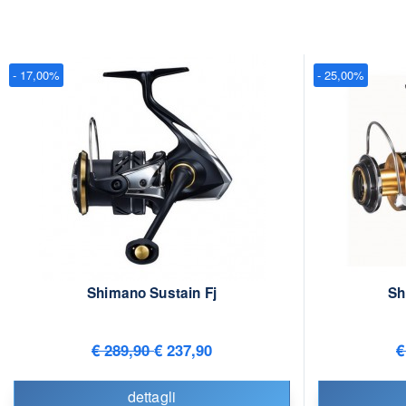
- 17,00%
- 25,00%
Shimano Sustain Fj
Sh
€ 289,90
€ 237,90
€
dettagli