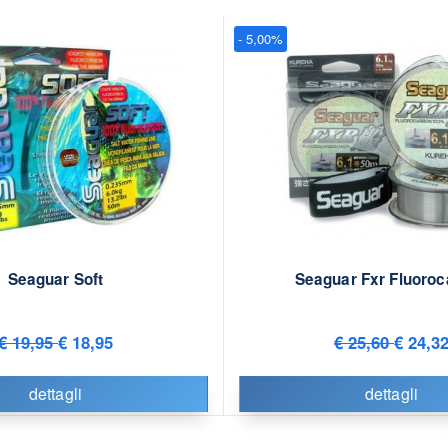
- 5,00%
Seaguar Soft
Seaguar Fxr Fluoroc
€ 19,95
€ 18,95
€ 25,60
€ 24,3
dettagli
dettagli