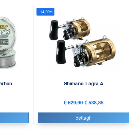
- 14,00%
arbon
Shimano Tiagra A
2
€ 629,90
€ 538,85
dettagli