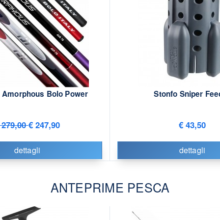
6 Amorphous Bolo Power
Stonfo Sniper Fee
 279,00
€ 247,90
€ 43,50
dettagli
dettagli
ANTEPRIME PESCA