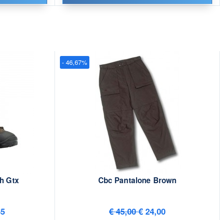
- 46,67%
h Gtx
Cbc Pantalone Brown
65
€ 45,00
€ 24,00