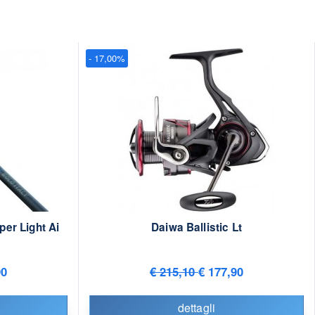
- 17,00%
per Light Ai
Daiwa Ballistic Lt
90
€ 215,10
€ 177,90
dettagli