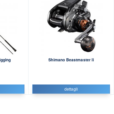
igging
Shimano Beastmaster Ii
dettagli