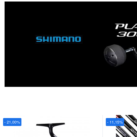
- 21,00%
- 11,15%