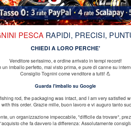
NINI PESCA
RAPIDI, PRECISI, PUNT
CHIEDI A LORO PERCHE'
Venditore serissimo, e ordine arrivato in tempi record!
n imballo perfetto, mai visto prima, e pure di canne su intern
Consiglio Tognini come venditore a tutti! 💪
Guarda l'imballo su Google
fishing rod, the packaging was intact, and I am very satisfied wi
th this order. Grazie mille, buon lavoro e vi auguro tanto suc
ente, un organizzazione impeccabile, "difficile da trovare", pre
acquisto che fa davvero la differenza: Assolutamente consigl