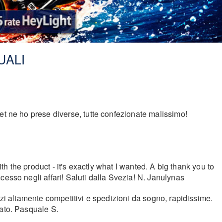
UALI
et ne ho prese diverse, tutte confezionate malissimo!
th the product - it's exactly what I wanted. A big thank you to
cesso negli affari! Saluti dalla Svezia! N. Janulynas
zzi altamente competitivi e spedizioni da sogno, rapidissime.
iato. Pasquale S.