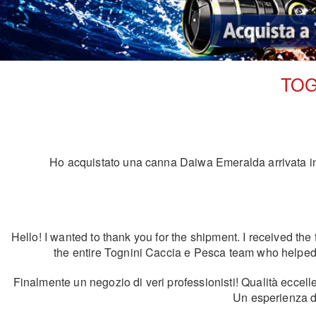
TOG
Ho acquistato una canna Daiwa Emeralda arrivata in u
Hello! I wanted to thank you for the shipment. I received the 
the entire Tognini Caccia e Pesca team who helped wi
Finalmente un negozio di veri professionisti! Qualità eccell
Un esperienza d'