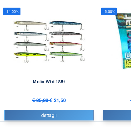
- 14,00%
- 6,00%
Molix Wtd 185t
€ 25,20
€ 21,50
dettagli