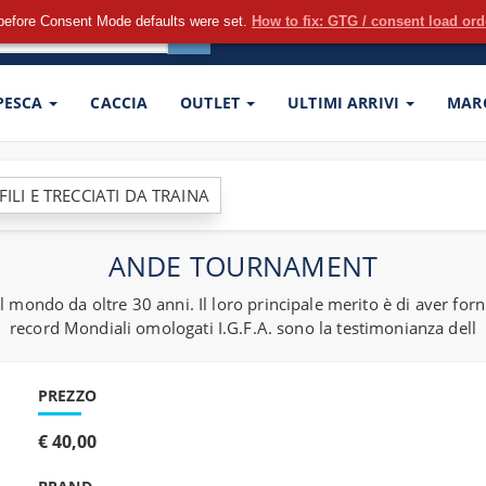
before Consent Mode defaults were set.
How to fix: GTG / consent load or
 PESCA
CACCIA
OUTLET
ULTIMI ARRIVI
MAR
LI E TRECCIATI DA TRAINA
ANDE TOURNAMENT
el mondo da oltre 30 anni. Il loro principale merito è di aver for
record Mondiali omologati I.G.F.A. sono la testimonianza dell
PREZZO
€ 40,00