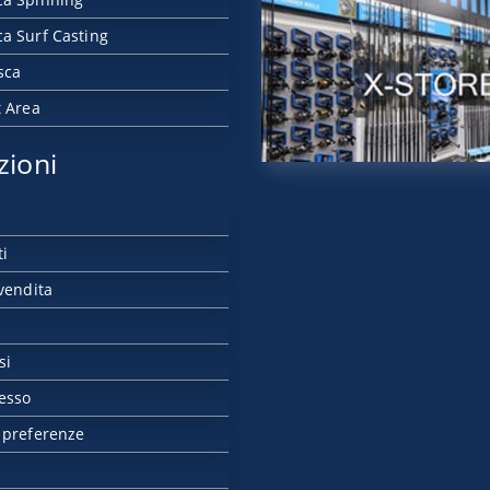
a Surf Casting
sca
t Area
zioni
ti
vendita
si
esso
 preferenze