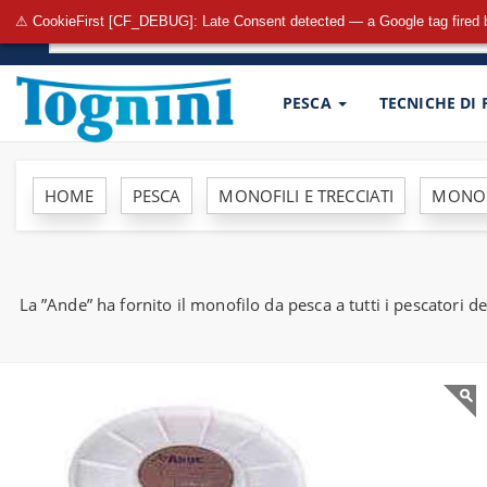
⚠ CookieFirst [CF_DEBUG]: Late Consent detected — a Google tag fired 
PESCA
TECNICHE DI
HOME
PESCA
MONOFILI E TRECCIATI
MONOFI
La ”Ande” ha fornito il monofilo da pesca a tutti i pescatori d