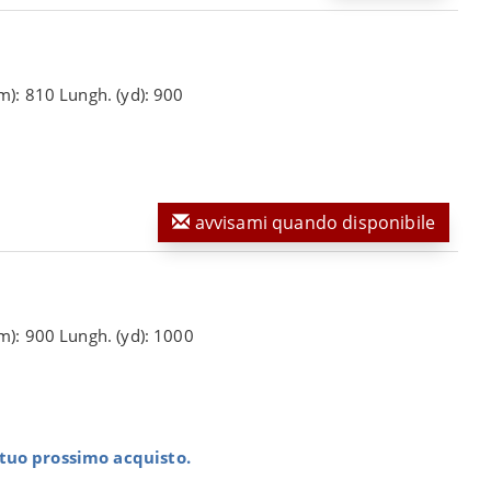
m): 810 Lungh. (yd): 900
avvisami quando disponibile
(m): 900 Lungh. (yd): 1000
l tuo prossimo acquisto.