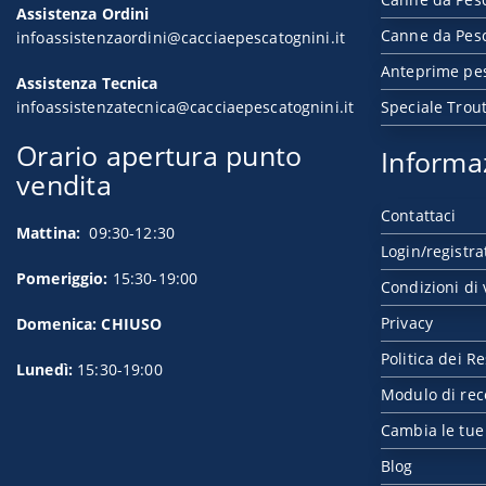
Assistenza Ordini
Canne da Pesc
infoassistenzaordini@cacciaepescatognini.it
Anteprime pe
Assistenza Tecnica
infoassistenzatecnica@cacciaepescatognini.it
Speciale Trou
Orario apertura punto
Informa
vendita
Contattaci
Mattina:
09:30-12:30
Login/registra
Pomeriggio:
15:30-19:00
Condizioni di 
Privacy
Domenica: CHIUSO
Politica dei Re
Lunedì:
15:30-19:00
Modulo di rec
Cambia le tue
Blog