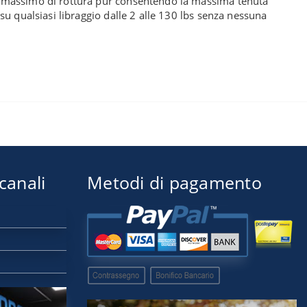
te massimo di rottura pur consentendo la massima tenuta
su qualsiasi libraggio dalle 2 alle 130 lbs senza nessuna
 canali
Metodi di pagamento