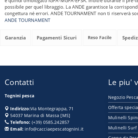
e quindi omologato IGFA-MGFA-EFSA. Inoltre durante il pre-t
possibile per quel libraggio. La ANDE garantisce la corrispond
congettura né errori. ANDE TOURNAMENT non ti riserverà so
ANDE TOURNAMENT
Garanzia
Pagamenti Sicuri
Reso Facile
Spediz
Contatti
Le piu' v
Tognini pesca
Negozio Pesca
Offerta specia
Indirizzo:
Via Montegrappa, 71
54037
Marina di Massa
[
MS
]
Mulinelli Spi
Telefono:
(+39) 0585.242857
Mulinelli Surf
Email:
info@cacciaepescatognini.it
Canne da Pes