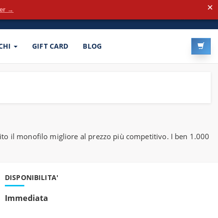
✕
der →
LOG-IN
REGISTRATI
CHI
GIFT CARD
BLOG
nito il monofilo migliore al prezzo più competitivo. I ben 1.000
DISPONIBILITA'
Immediata