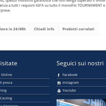
est, questo monofilo garantisce che non venga superato il limi
enza a tutti i requisiti IGFA su tutto il monofilo TOURNAMENT e 
rprese.
ione in 24/48h
Chiedi info
Prodotti correlati
isitate
Seguici sui nostri
 Online
Facebook
li pesca
Instagram
nning
Youtube
 Casting
ca Spinning