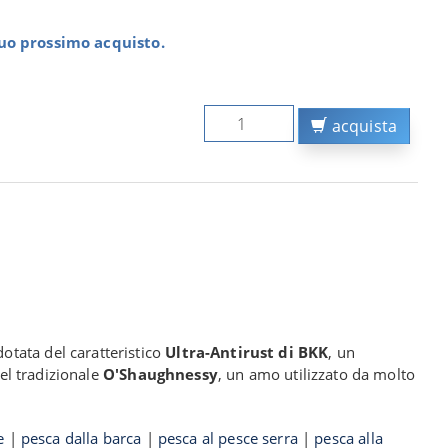
tuo prossimo acquisto.
acquista
 dotata del caratteristico
Ultra-Antirust di BKK
, un
del tradizionale
O'Shaughnessy
, un amo utilizzato da molto
e
|
pesca dalla barca
|
pesca al pesce serra
|
pesca alla