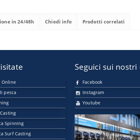
ione in 24/48h
Chiedi info
Prodotti correlati
isitate
Seguici sui nostri
 Online
Facebook
li pesca
Instagram
nning
Youtube
 Casting
ca Spinning
a Surf Casting