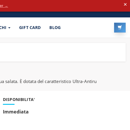
✕
der →
LOG-IN
REGISTRATI
CHI
GIFT CARD
BLOG
salata. È dotata del caratteristico Ultra-Antiru
DISPONIBILITA'
Immediata