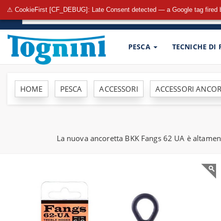
⚠ CookieFirst [CF_DEBUG]: Late Consent detected — a Google tag fired 
PESCA
TECNICHE DI
HOME
PESCA
ACCESSORI
ACCESSORI ANCOR
La nuova ancoretta BKK Fangs 62 UA è altamente 