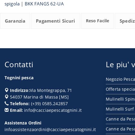
spigola
|
BKK FANGS 62-UA
Garanzia
Pagamenti Sicuri
Reso Facile
Spediz
Contatti
Le piu' v
Tognini pesca
Negozio Pesca
Offerta specia
Indirizzo:
Via Montegrappa, 71
54037
Marina di Massa
[
MS
]
Mulinelli Spi
Telefono:
(+39) 0585.242857
Mulinelli Surf
Email:
info@cacciaepescatognini.it
Canne da Pes
Assistenza Ordini
Canne da Pesc
infoassistenzaordini@cacciaepescatognini.it