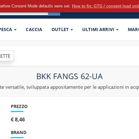
before Consent Mode defaults were set.
How to fix: GTG / consent load or
 PESCA
CACCIA
OUTLET
ULTIMI ARRIVI
MAR
ETTE
BKK FANGS 62-UA
versatile, sviluppata appositamente per le applicazioni in acqua 
PREZZO
€ 8,46
BRAND