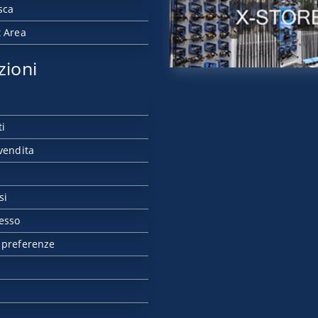
sca
t Area
zioni
ti
vendita
si
esso
 preferenze