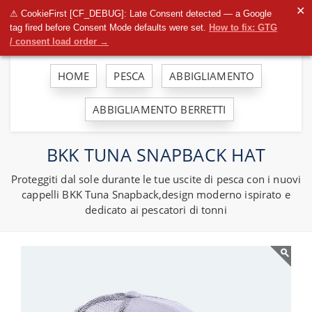
To
✕
⚠ CookieFirst [CF_DEBUG]: Late Consent detected — a Google
na
tag fired before Consent Mode defaults were set.
How to fix: GTG
/ consent load order →
HOME
PESCA
ABBIGLIAMENTO
ABBIGLIAMENTO BERRETTI
BKK TUNA SNAPBACK HAT
Proteggiti dal sole durante le tue uscite di pesca con i nuovi
cappelli BKK Tuna Snapback,design moderno ispirato e
dedicato ai pescatori di tonni