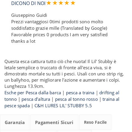
DICONO DI NOI
Giuseppino Guidi
Prezzi vantaggiosi 0timi prodotti sono molto
soddisfatto grazie mille (Translated by Google)
Favorable prices 0 products I am very satisfied
thanks a lot
Questa esca cattura tutto ciò che nuota! Il Lil' Stubby è
letale semplice o truccato di fronte all'esca viva, si è
dimostrato mortale su tutti i pesci. Usali con uno strip rig,
un ballyhoo, per migliorare l'azione e aumentare i colpi.
Lunghezza 13.9cm.
Esche per Pesca dalla barca
|
pesca a traina
|
drifting al
tonno
|
pesca d'altura
|
pesca al tonno rosso
|
traina al
pesce spada
|
C&H LURES LIL' STUBBY 5.5
Garanzia
Pagamenti Sicuri
Reso Facile