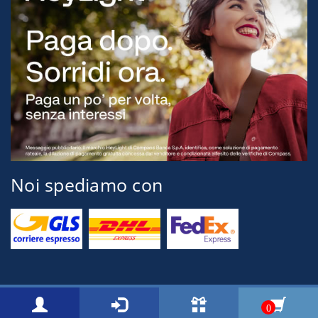
Noi spediamo con
© 2026 Tognini Pesca Via Montegrappa, 71 54037 Marina di Massa
0
[MS] ITALY P.Iva 00517150454 Email: info@cacciaepescatognini.it