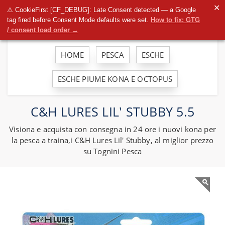
To
✕
⚠ CookieFirst [CF_DEBUG]: Late Consent detected — a Google
na
tag fired before Consent Mode defaults were set.
How to fix: GTG
/ consent load order →
HOME
PESCA
ESCHE
ESCHE PIUME KONA E OCTOPUS
C&H LURES LIL' STUBBY 5.5
Visiona e acquista con consegna in 24 ore i nuovi kona per
la pesca a traina,i C&H Lures Lil' Stubby, al miglior prezzo
su Tognini Pesca