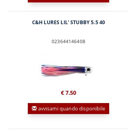
C&H LURES LIL' STUBBY 5.5 40
023644146408
€ 7.50
avvisami quando disponibile