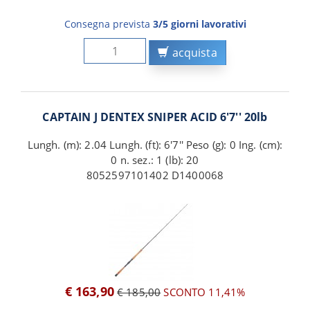
Consegna prevista
3/5 giorni lavorativi
acquista
CAPTAIN J DENTEX SNIPER ACID 6'7'' 20lb
Lungh. (m): 2.04 Lungh. (ft): 6'7'' Peso (g): 0 Ing. (cm):
0 n. sez.: 1 (lb): 20
8052597101402 D1400068
€ 163,90
€ 185,00
SCONTO 11,41%