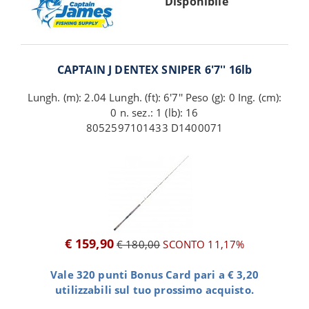
Disponibile
CAPTAIN J DENTEX SNIPER 6'7'' 16lb
Lungh. (m): 2.04 Lungh. (ft): 6'7'' Peso (g): 0 Ing. (cm):
0 n. sez.: 1 (lb): 16
8052597101433 D1400071
€ 159,90
€ 180,00
SCONTO 11,17%
Vale 320 punti Bonus Card pari a € 3,20
utilizzabili sul tuo prossimo acquisto.