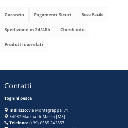
Garanzia
Pagamenti Sicuri
Reso Facile
Spedizione in 24/48h
Chiedi info
Prodotti correlati
Contatti
Tognini pesca
Indirizzo:
Via Montegrappa, 71
54037
Marina di Massa
[
MS
]
Telefono:
(+39) 0585.242857