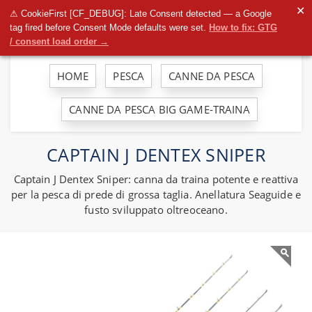
To
✕
⚠ CookieFirst [CF_DEBUG]: Late Consent detected — a Google
na
tag fired before Consent Mode defaults were set.
How to fix: GTG
/ consent load order →
HOME
PESCA
CANNE DA PESCA
CANNE DA PESCA BIG GAME-TRAINA
CAPTAIN J DENTEX SNIPER
Captain J Dentex Sniper: canna da traina potente e reattiva
per la pesca di prede di grossa taglia. Anellatura Seaguide e
fusto sviluppato oltreoceano.