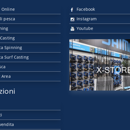
 Online
Facebook
li pesca
Instagram
nning
Youtube
 Casting
ca Spinning
a Surf Casting
sca
t Area
zioni
ti
vendita