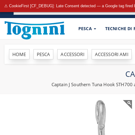
⚠ CookieFirst [CF_DEBUG]: Late Consent detected — a Google tag fired 
PESCA
TECNICHE DI
HOME
PESCA
ACCESSORI
ACCESSORI AMI
CA
Captain J Southern Tuna Hook STH700 amo