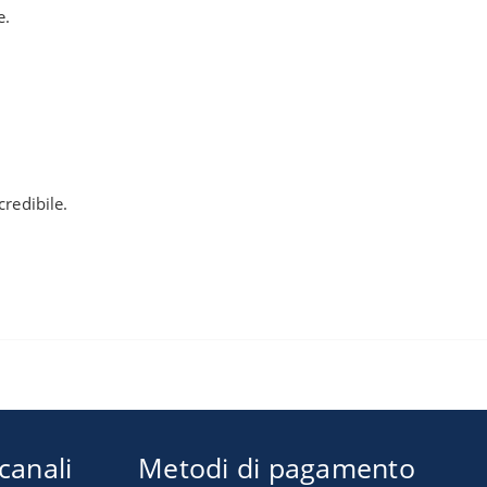
e.
credibile.
 canali
Metodi di pagamento