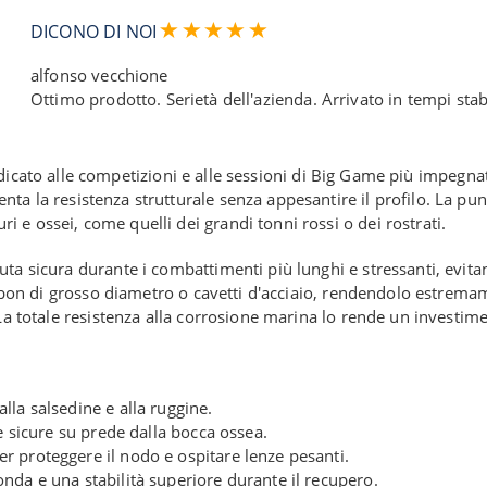
DICONO DI NOI
alfonso vecchione
Ottimo prodotto. Serietà dell'azienda. Arrivato in tempi stabi
icato alle competizioni e alle sessioni di Big Game più impegnat
ta la resistenza strutturale senza appesantire il profilo. La pun
i e ossei, come quelli dei grandi tonni rossi o dei rostrati.
ta sicura durante i combattimenti più lunghi e stressanti, evita
arbon di grosso diametro o cavetti d'acciaio, rendendolo estremam
 La totale resistenza alla corrosione marina lo rende un investi
la salsedine e alla ruggine.
e sicure su prede dalla bocca ossea.
r proteggere il nodo e ospitare lenze pesanti.
nda e una stabilità superiore durante il recupero.