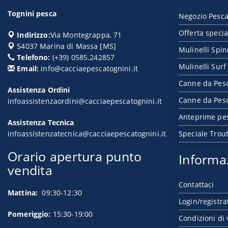
Tognini pesca
Negozio Pesca
Offerta specia
Indirizzo:
Via Montegrappa, 71
54037
Marina di Massa
[
MS
]
Mulinelli Spi
Telefono:
(+39) 0585.242857
Mulinelli Surf
Email:
info@cacciaepescatognini.it
Canne da Pes
Assistenza Ordini
Canne da Pesc
infoassistenzaordini@cacciaepescatognini.it
Anteprime pe
Assistenza Tecnica
infoassistenzatecnica@cacciaepescatognini.it
Speciale Trou
Orario apertura punto
Informa
vendita
Contattaci
Mattina:
09:30-12:30
Login/registra
Pomeriggio:
15:30-19:00
Condizioni di 