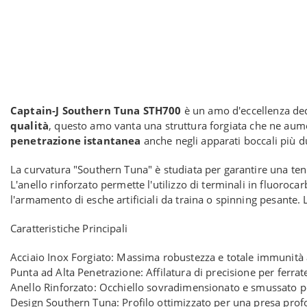
Captain-J Southern Tuna STH700
è un amo d'eccellenza ded
qualità
, questo amo vanta una struttura forgiata che ne aumen
penetrazione istantanea
anche negli apparati boccali più dur
La curvatura "Southern Tuna" è studiata per garantire una tenu
L'anello rinforzato permette l'utilizzo di terminali in fluoroc
l'armamento di esche artificiali da traina o spinning pesante.
Caratteristiche Principali
Acciaio Inox Forgiato: Massima robustezza e totale immunità al
Punta ad Alta Penetrazione: Affilatura di precisione per ferrat
Anello Rinforzato: Occhiello sovradimensionato e smussato pe
Design Southern Tuna: Profilo ottimizzato per una presa profo