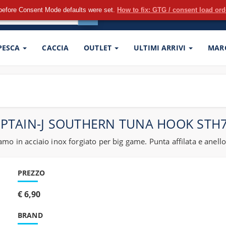
before Consent Mode defaults were set.
How to fix: GTG / consent load or
 PESCA
CACCIA
OUTLET
ULTIMI ARRIVI
MAR
PTAIN-J SOUTHERN TUNA HOOK STH
 in acciaio inox forgiato per big game. Punta affilata e anello 
PREZZO
€ 6,90
BRAND