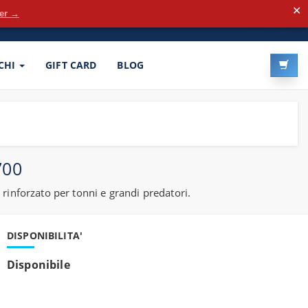
✕
der →
LOG-IN
REGISTRATI
CHI
GIFT CARD
BLOG
700
rinforzato per tonni e grandi predatori.
DISPONIBILITA'
Disponibile