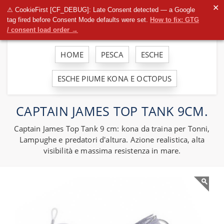
To
✕
⚠ CookieFirst [CF_DEBUG]: Late Consent detected — a Google
na
tag fired before Consent Mode defaults were set.
How to fix: GTG
/ consent load order →
HOME
PESCA
ESCHE
ESCHE PIUME KONA E OCTOPUS
CAPTAIN JAMES TOP TANK 9CM.
Captain James Top Tank 9 cm: kona da traina per Tonni,
Lampughe e predatori d'altura. Azione realistica, alta
visibilità e massima resistenza in mare.