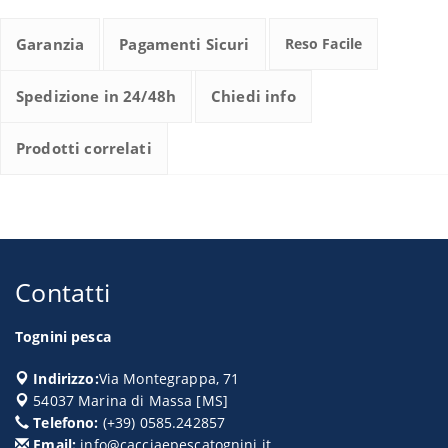
Garanzia
Pagamenti Sicuri
Reso Facile
Spedizione in 24/48h
Chiedi info
Prodotti correlati
Contatti
Tognini pesca
Indirizzo:
Via Montegrappa, 71
54037
Marina di Massa
[
MS
]
Telefono:
(+39) 0585.242857
Email:
info@cacciaepescatognini.it