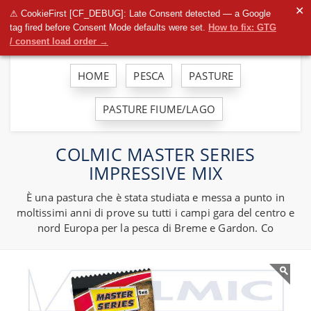
To
✕
⚠ CookieFirst [CF_DEBUG]: Late Consent detected — a Google
na
tag fired before Consent Mode defaults were set.
How to fix: GTG
/ consent load order →
HOME
PESCA
PASTURE
PASTURE FIUME/LAGO
COLMIC MASTER SERIES
IMPRESSIVE MIX
È una pastura che è stata studiata e messa a punto in
moltissimi anni di prove su tutti i campi gara del centro e
nord Europa per la pesca di Breme e Gardon. Co