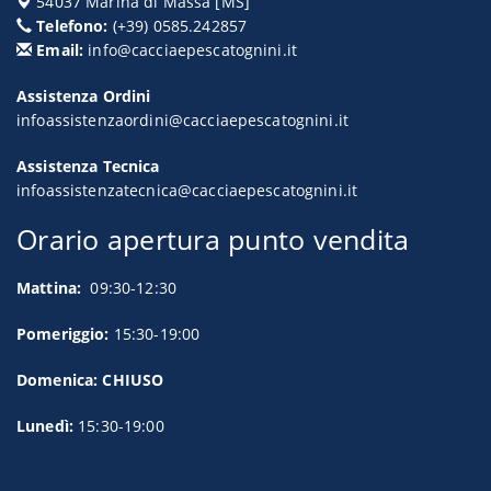
54037
Marina di Massa
[
MS
]
Telefono:
(+39) 0585.242857
Email:
info@cacciaepescatognini.it
Assistenza Ordini
infoassistenzaordini@cacciaepescatognini.it
Assistenza Tecnica
infoassistenzatecnica@cacciaepescatognini.it
Orario apertura punto vendita
Mattina:
09:30-12:30
Pomeriggio:
15:30-19:00
Domenica: CHIUSO
Lunedì:
15:30-19:00