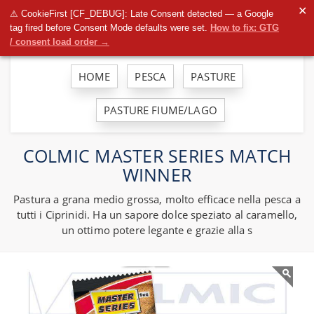
To
✕
⚠ CookieFirst [CF_DEBUG]: Late Consent detected — a Google
na
tag fired before Consent Mode defaults were set.
How to fix: GTG
/ consent load order →
HOME
PESCA
PASTURE
PASTURE FIUME/LAGO
COLMIC MASTER SERIES MATCH
WINNER
Pastura a grana medio grossa, molto efficace nella pesca a
tutti i Ciprinidi. Ha un sapore dolce speziato al caramello,
un ottimo potere legante e grazie alla s