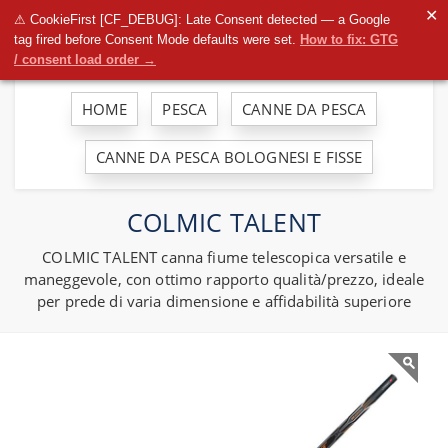
To
✕
⚠ CookieFirst [CF_DEBUG]: Late Consent detected — a Google
na
tag fired before Consent Mode defaults were set.
How to fix: GTG
/ consent load order →
HOME
PESCA
CANNE DA PESCA
CANNE DA PESCA BOLOGNESI E FISSE
COLMIC TALENT
COLMIC TALENT canna fiume telescopica versatile e
maneggevole, con ottimo rapporto qualità/prezzo, ideale
per prede di varia dimensione e affidabilità superiore