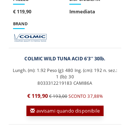
€ 119,90
Immediata
BRAND
COLMIC WILD TUNA ACID 6'3'' 30lb.
Lungh. (m): 1.92 Peso (g): 480 Ing. (cm): 192 n. sez.:
1 (lb): 30
8033312219183 CAMI86A
€ 119,90
€ 193,00
SCONTO 37,88%
avvisami quando disponibile