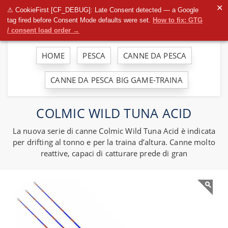
To
✕
⚠ CookieFirst [CF_DEBUG]: Late Consent detected — a Google
na
tag fired before Consent Mode defaults were set.
How to fix: GTG
/ consent load order →
HOME
PESCA
CANNE DA PESCA
CANNE DA PESCA BIG GAME-TRAINA
COLMIC WILD TUNA ACID
La nuova serie di canne Colmic Wild Tuna Acid è indicata
per drifting al tonno e per la traina d’altura. Canne molto
reattive, capaci di catturare prede di gran