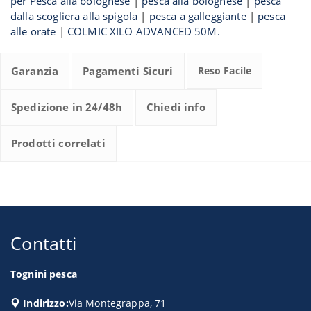
per Pesca alla bolognese
|
pesca alla bolognese
|
pesca
dalla scogliera alla spigola
|
pesca a galleggiante
|
pesca
alle orate
|
COLMIC XILO ADVANCED 50M.
Garanzia
Pagamenti Sicuri
Reso Facile
Spedizione in 24/48h
Chiedi info
Prodotti correlati
Contatti
Tognini pesca
Indirizzo:
Via Montegrappa, 71