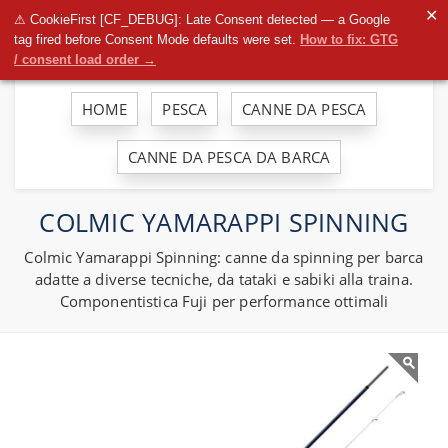
To
✕
⚠ CookieFirst [CF_DEBUG]: Late Consent detected — a Google
na
tag fired before Consent Mode defaults were set.
How to fix: GTG
/ consent load order →
HOME
PESCA
CANNE DA PESCA
CANNE DA PESCA DA BARCA
COLMIC YAMARAPPI SPINNING
Colmic Yamarappi Spinning: canne da spinning per barca
adatte a diverse tecniche, da tataki e sabiki alla traina.
Componentistica Fuji per performance ottimali