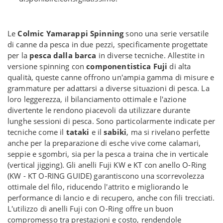
Le
Colmic Yamarappi Spinning
sono una serie versatile
di canne da pesca in due pezzi, specificamente progettate
per la
pesca dalla barca
in diverse tecniche. Allestite in
versione spinning con
componentistica Fuji
di alta
qualità, queste canne offrono un'ampia gamma di misure e
grammature per adattarsi a diverse situazioni di pesca. La
loro leggerezza, il bilanciamento ottimale e l'azione
divertente le rendono piacevoli da utilizzare durante
lunghe sessioni di pesca. Sono particolarmente indicate per
tecniche come il
tataki
e il
sabiki
, ma si rivelano perfette
anche per la preparazione di esche vive come calamari,
seppie e sgombri, sia per la pesca a traina che in verticale
(vertical jigging). Gli anelli Fuji KW e KT con anello O-Ring
(KW - KT O-RING GUIDE) garantiscono una scorrevolezza
ottimale del filo, riducendo l'attrito e migliorando le
performance di lancio e di recupero, anche con fili trecciati.
L'utilizzo di anelli Fuji con O-Ring offre un buon
compromesso tra prestazioni e costo, rendendole