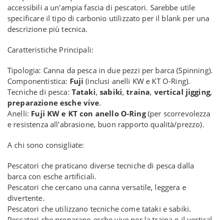
accessibili a un'ampia fascia di pescatori. Sarebbe utile
specificare il tipo di carbonio utilizzato per il blank per una
descrizione più tecnica.
Caratteristiche Principali:
Tipologia: Canna da pesca in due pezzi per barca (Spinning).
Componentistica:
Fuji
(inclusi anelli KW e KT O-Ring).
Tecniche di pesca:
Tataki
,
sabiki
,
traina
,
vertical jigging
,
preparazione esche vive
.
Anelli:
Fuji KW e KT con anello O-Ring
(per scorrevolezza
e resistenza all'abrasione, buon rapporto qualità/prezzo).
A chi sono consigliate:
Pescatori che praticano diverse tecniche di pesca dalla
barca con esche artificiali.
Pescatori che cercano una canna versatile, leggera e
divertente.
Pescatori che utilizzano tecniche come tataki e sabiki.
Pescatori che preparano esche vive per la traina o il vertical