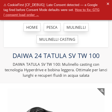
To
✕
⚠ CookieFirst [CF_DEBUG]: Late Consent detected — a Google
na
tag fired before Consent Mode defaults were set.
How to fix: GTG
/ consent load order →
HOME
PESCA
MULINELLI
MULINELLI CASTING
DAIWA 24 TATULA SV TW 100
DAIWA TATULA SV TW 100: Mulinello casting con
tecnologia Hyperdrive e bobina leggera. Ottimale per lanci
lunghi e recuperi fluidi in acqua salata