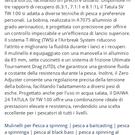
senza sforzo, facilitando tiri precisi e distanti. Disponibile in
tre rapporti di recupero (6.3:1, 7.1:1 e 8.1:1), il Tatula SV
TW 100 si adatta a diverse tecniche di pesca e preferenze
personali. La bobina, realizzata in A7075 alluminio di
grado aeronautico, è progettata con precisione per offrire
un controllo impeccabile e un'efficienza di lancio superiore.
Il sistema T-Wing (TWS) e l'Airbreak System riducono
l'attrito e migliorano la fluidità durante i lanci e i recuperi.
Il mulinello è equipaggiato con una manovella in alluminio
da 85 mm, sette cuscinetti e un sistema di frizione Ultimate
Tournament Drag (UTD), che garantisce una gestione fluida
e costante della resistenza durante la pesca. Inoltre, il Zero
Adjuster consente una regolazione precisa della tensione
della bobina, facilitando l'adattamento a diversi pesi di
esche. Progettato anche per l'uso in acqua salata, il DAIWA
24 TATULA SV TW 100 offre una combinazione ideale di
prestazioni elevate e resistenza, rendendolo una scelta
eccellente per i pescatori di tutti i livelli.
Mulinelli per Pesca a spinning
|
pesca a baitcasting
|
pesca
a spinninga
|
pesca al black bass
|
pesca a spinning al