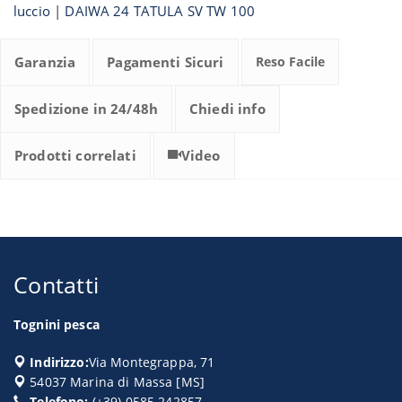
luccio
|
DAIWA 24 TATULA SV TW 100
Garanzia
Pagamenti Sicuri
Reso Facile
Spedizione in 24/48h
Chiedi info
Prodotti correlati
Video
Contatti
Tognini pesca
Indirizzo:
Via Montegrappa, 71
54037
Marina di Massa
[
MS
]
Telefono:
(+39) 0585.242857