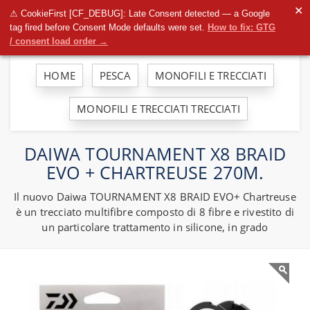
To
✕
⚠ CookieFirst [CF_DEBUG]: Late Consent detected — a Google
na
tag fired before Consent Mode defaults were set.
How to fix: GTG
/ consent load order →
HOME
PESCA
MONOFILI E TRECCIATI
MONOFILI E TRECCIATI TRECCIATI
DAIWA TOURNAMENT X8 BRAID
EVO + CHARTREUSE 270M.
Il nuovo Daiwa TOURNAMENT X8 BRAID EVO+ Chartreuse
è un trecciato multifibre composto di 8 fibre e rivestito di
un particolare trattamento in silicone, in grado