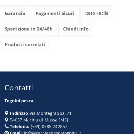
Garanzia
Pagamenti Sicuri
Reso Facile
Spedizione in 24/48h
Chiedi info
Prodotti correlati
Contatti
Tognini pesca
Indirizzo:
Via Montegrappa, 71
54037
Marina di Massa
[
MS
]
Telefono:
(+39) 0585.242857
Email:
info@cacciaepescatognini.it