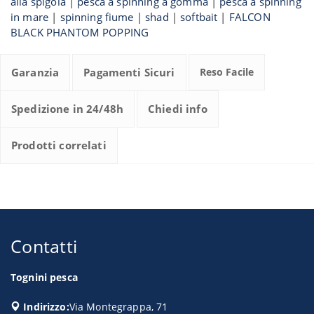
alla spigola
|
pesca a spinning a gomma
|
pesca a spinning
in mare
|
spinning fiume
|
shad
|
softbait
|
FALCON
BLACK PHANTOM POPPING
Garanzia
Pagamenti Sicuri
Reso Facile
Spedizione in 24/48h
Chiedi info
Prodotti correlati
Contatti
Tognini pesca
Indirizzo:
Via Montegrappa, 71