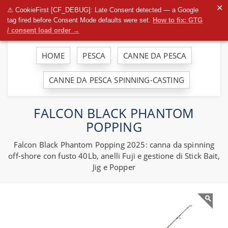
To
✕
⚠ CookieFirst [CF_DEBUG]: Late Consent detected — a Google
na
tag fired before Consent Mode defaults were set.
How to fix: GTG
/ consent load order →
HOME
PESCA
CANNE DA PESCA
CANNE DA PESCA SPINNING-CASTING
FALCON BLACK PHANTOM
POPPING
Falcon Black Phantom Popping 2025: canna da spinning
off-shore con fusto 40Lb, anelli Fuji e gestione di Stick Bait,
Jig e Popper