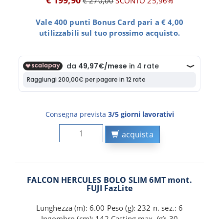
€ 199,90
€ 270,00
SCONTO 25,96%
Vale 400 punti Bonus Card pari a € 4,00
utilizzabili sul tuo prossimo acquisto.
Consegna prevista
3/5 giorni lavorativi
acquista
FALCON HERCULES BOLO SLIM 6MT mont.
FUJI FazLite
Lunghezza (m): 6.00 Peso (g): 232 n. sez.: 6
Ingombro (cm): 142 Casting max. (g): 30