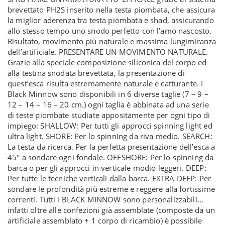
brevettato PH2S inserito nella testa piombata, che assicura
la miglior aderenza tra testa piombata e shad, assicurando
allo stesso tempo uno snodo perfetto con l’amo nascosto.
Risultato, movimento più naturale e massima lungimiranza
dell’artificiale. PRESENTARE UN MOVIMENTO NATURALE.
Grazie alla speciale composizione siliconica del corpo ed
alla testina snodata brevettata, la presentazione di
quest’esca risulta estremamente naturale e catturante. I
Black Minnow sono disponibili in 6 diverse taglie (7 – 9 –
12 – 14 – 16 – 20 cm.) ogni taglia è abbinata ad una serie
di teste piombate studiate appositamente per ogni tipo di
impiego: SHALLOW: Per tutti gli approcci spinning light ed
ultra light. SHORE: Per lo spinning da riva medio. SEARCH:
La testa da ricerca. Per la perfetta presentazione dell’esca a
45° a sondare ogni fondale. OFFSHORE: Per lo spinning da
barca o per gli approcci in verticale modio leggeri. DEEP:
Per tutte le tecniche verticali dalla barca. EXTRA DEEP: Per
sondare le profondità più estreme e reggere alla fortissime
correnti. Tutti i BLACK MINNOW sono personalizzabili…
infatti oltre alle confezioni già assemblate (composte da un
artificiale assemblato + 1 corpo di ricambio) è possibile