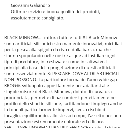
Giovanni Galiandro
Ottimo servizio e buona qualità dei prodotti,
assolutamente consigliato.
BLACK MINNOW…. cattura tutto e tutti!!! I Black Minnow
sono artificiali siliconici estremamente innovativi, micidiali
per la pesca alla spigola da riva o dalla barca, ma che
stanno spopolando nelle nostre acque ad insidiare ogni
tipo di predatore, in freshwater come in saltwater. I
principi alla base della progettazione di questi artificiali
sono essenzialmente 3: PESCARE DOVE ALTRI ARTIFICIALI
NON POSSONO. La particolare forma dell’amo wide gap
KROG®, sviluppato appositamente per adattarsi alle
singole misure dei Black Minnow, dotato di curvatura
pronunciata, permette di nascondersi perfettamente nel
profilo dello shad in silicone, facilitandone l’impiego anche
in fondali particolarmente impervi, senza rischio di
incaglio, equilibrando, allo stesso tempo, l’assetto per una
presentazione estremamente naturale ed efficace.
SFRUTTARE UN’ARMATURA PIU’ EFFICACE grazie al sistema