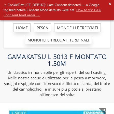
To
✕
⚠ CookieFirst [CF_DEBUG]: Late Consent detected — a Google
na
tag fired before Consent Mode defaults were set.
How to fix: GTG
/ consent load order →
HOME
PESCA
MONOFILI E TRECCIATI
MONOFILI E TRECCIATI TERMINALI
GAMAKATSU L 5013 F MONTATO
1.50M
Un classico irrinunciabile per gli esperti del surf casting.
Nelle nostre acque è utilizzato per la pesca a mormore,
saraghi e spigole con l’innesco del filetto di sarda, del bibi e
del cannolicchio; le misure più piccole si prestano
all’innesco del salta