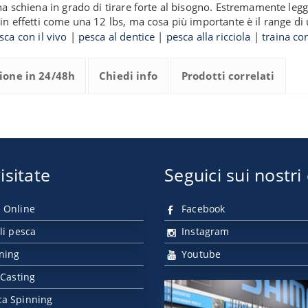
a schiena in grado di tirare forte al bisogno. Estremamente legge
in effetti come una 12 lbs, ma cosa più importante è il range di 
sca con il vivo
|
pesca al dentice
|
pesca alla ricciola
|
traina con
ione in 24/48h
Chiedi info
Prodotti correlati
isitate
Seguici sui nostri
 Online
Facebook
li pesca
Instagram
nning
Youtube
 Casting
ca Spinning