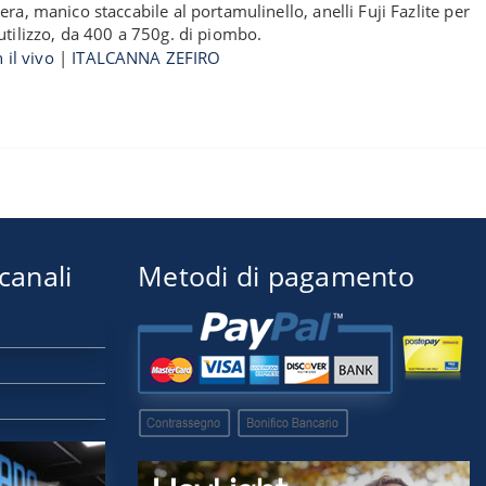
ra, manico staccabile al portamulinello, anelli Fuji Fazlite per
utilizzo, da 400 a 750g. di piombo.
 il vivo
|
ITALCANNA ZEFIRO
 canali
Metodi di pagamento