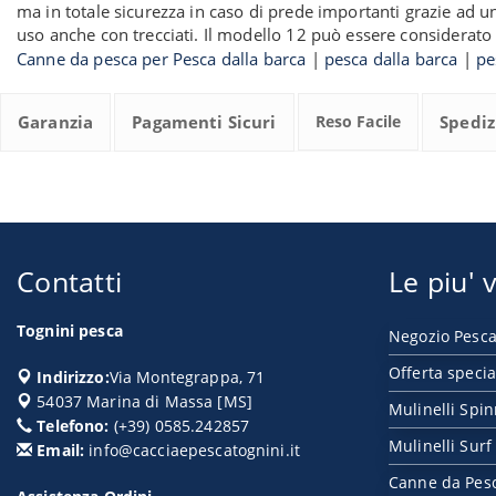
ma in totale sicurezza in caso di prede importanti grazie ad un
uso anche con trecciati. Il modello 12 può essere considerato 
Canne da pesca per Pesca dalla barca
|
pesca dalla barca
|
pe
Garanzia
Pagamenti Sicuri
Reso Facile
Spediz
Contatti
Le piu' v
Tognini pesca
Negozio Pesca
Offerta specia
Indirizzo:
Via Montegrappa, 71
54037
Marina di Massa
[
MS
]
Mulinelli Spi
Telefono:
(+39) 0585.242857
Mulinelli Surf
Email:
info@cacciaepescatognini.it
Canne da Pes