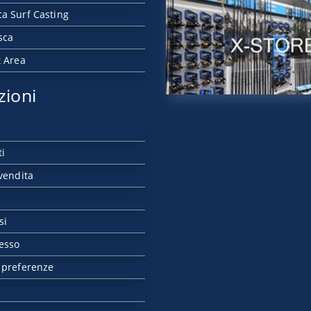
a Surf Casting
sca
t Area
zioni
ti
vendita
si
esso
 preferenze