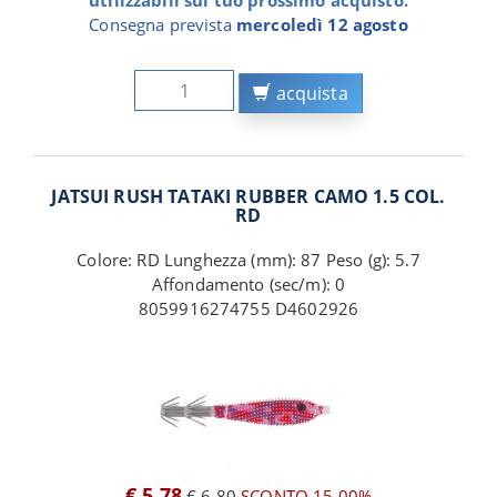
utilizzabili sul tuo prossimo acquisto.
Consegna prevista
mercoledì 12 agosto
acquista
JATSUI RUSH TATAKI RUBBER CAMO 1.5 COL.
RD
Colore: RD Lunghezza (mm): 87 Peso (g): 5.7
Affondamento (sec/m): 0
8059916274755 D4602926
€ 5,78
€ 6,80
SCONTO 15,00%