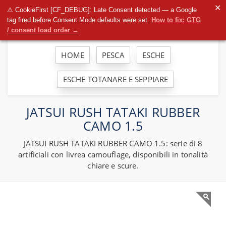
To
✕
⚠ CookieFirst [CF_DEBUG]: Late Consent detected — a Google
na
tag fired before Consent Mode defaults were set.
How to fix: GTG
/ consent load order →
HOME
PESCA
ESCHE
ESCHE TOTANARE E SEPPIARE
JATSUI RUSH TATAKI RUBBER
CAMO 1.5
JATSUI RUSH TATAKI RUBBER CAMO 1.5: serie di 8
artificiali con livrea camouflage, disponibili in tonalità
chiare e scure.