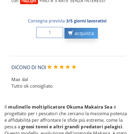
con
FINO A 5 RATE SENZA INTERESSI
Consegna prevista
3/5 giorni lavorativi
acquista
DICONO DI NOI
Max dal
Tutto ok consigliato
Il
mulinello moltiplicatore Okuma Makaira Sea
è
progettato per i pescatori che cercano la massima potenza
e affidabilità per affrontare le sfide più estreme, come la
pesca a
grossi tonni e altri grandi predatori pelagici
.
Questo modello, evoluzione dell'originale Makaira, è stato