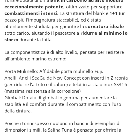
Tuna è dotata di un
blank in carbonio ad alto modulo
eccezionalmente potente
, ottimizzato per sopportare
combattimenti intensi
. La struttura del blank è
1+1
(un
pezzo più l'impugnatura staccabile), ed è stata
attentamente studiata per garantire la
curvatura ideale
sotto carico, aiutando il pescatore a
ridurre al minimo lo
sforzo
durante la lotta.
La componentistica è di alto livello, pensata per resistere
all'ambiente marino estremo:
Porta Mulinello: Affidabile porta mulinello Fuji.
Anelli: Anelli SeaGuide New Concept con inserti in Zirconia
(per ridurre l'attrito e il calore) e telai in acciaio inox SS316
(massima resistenza alla corrosione).
Gimbal: Dotata di gimbal in gomma per aumentare la
stabilità e il comfort durante il combattimento con l'uso
della cintura.
Poiché i tonni spesso nuotano in banchi di esemplari di
dimensioni simili, la Salina Tuna è pensata per offrire la