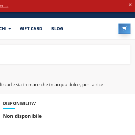
✕
der →
LOG-IN
REGISTRATI
CHI
GIFT CARD
BLOG
zarle sia in mare che in acqua dolce, per la rice
DISPONIBILITA'
Non disponibile