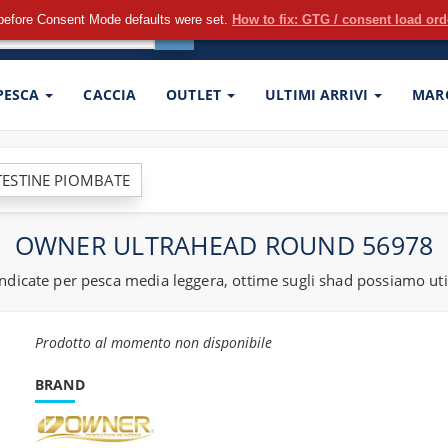
before Consent Mode defaults were set.
How to fix: GTG / consent load or
 PESCA
CACCIA
OUTLET
ULTIMI ARRIVI
MAR
TESTINE PIOMBATE
OWNER ULTRAHEAD ROUND 56978
cate per pesca media leggera, ottime sugli shad possiamo utiliz
Prodotto al momento non disponibile
BRAND