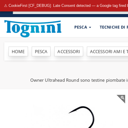
⚠ CookieFirst [CF_DEBUG]: Late Consent detected — a Google tag fired 
PESCA
TECNICHE DI
HOME
PESCA
ACCESSORI
ACCESSORI AMI E 
Owner Ultrahead Round sono testine piombate indi