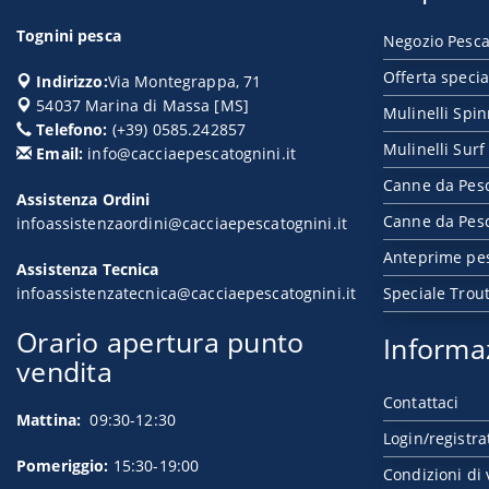
Tognini pesca
Negozio Pesca
Offerta specia
Indirizzo:
Via Montegrappa, 71
54037
Marina di Massa
[
MS
]
Mulinelli Spi
Telefono:
(+39) 0585.242857
Mulinelli Surf
Email:
info@cacciaepescatognini.it
Canne da Pes
Assistenza Ordini
Canne da Pesc
infoassistenzaordini@cacciaepescatognini.it
Anteprime pe
Assistenza Tecnica
infoassistenzatecnica@cacciaepescatognini.it
Speciale Trou
Orario apertura punto
Informa
vendita
Contattaci
Mattina:
09:30-12:30
Login/registra
Pomeriggio:
15:30-19:00
Condizioni di 