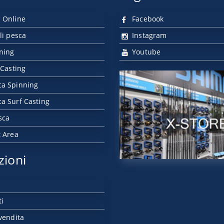
 Online
Facebook
li pesca
Instagram
nning
Youtube
 Casting
ca Spinning
a Surf Casting
sca
t Area
zioni
ti
vendita