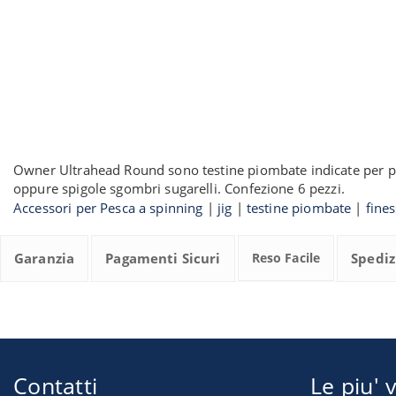
Owner Ultrahead Round sono testine piombate indicate per pesca
oppure spigole sgombri sugarelli. Confezione 6 pezzi.
Accessori per Pesca a spinning
|
jig
|
testine piombate
|
fine
Garanzia
Pagamenti Sicuri
Reso Facile
Spediz
Contatti
Le piu' v