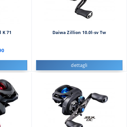
 K 71
Daiwa Zillion 10.0l-sv Tw
90
dettagli