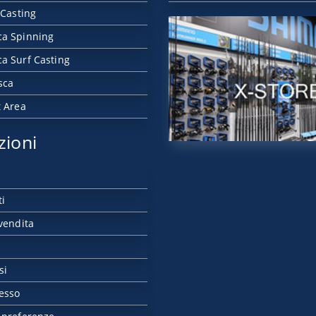
 Casting
ca Spinning
a Surf Casting
sca
t Area
zioni
ti
vendita
si
esso