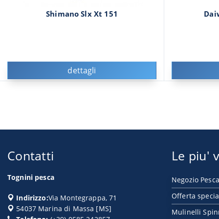
Shimano Slx Xt 151
Dai
dettagli
Contatti
Le piu' v
Tognini pesca
Negozio Pesca
Offerta specia
Indirizzo:
Via Montegrappa, 71
54037
Marina di Massa
[
MS
]
Mulinelli Spi