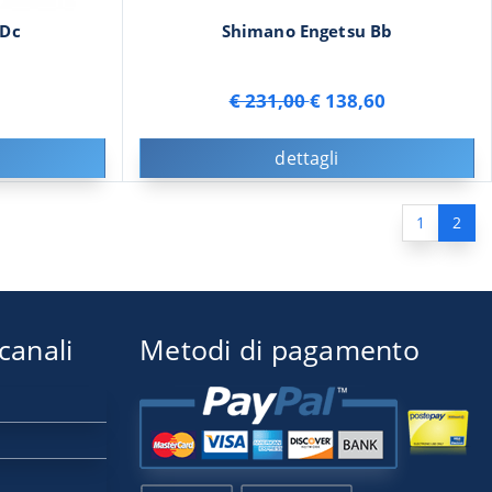
 Dc
Shimano Engetsu Bb
€ 231,00
€ 138,60
dettagli
1
2
 canali
Metodi di pagamento