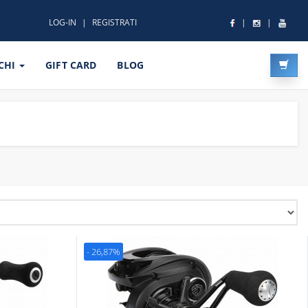
LOG-IN
REGISTRATI
CHI
GIFT CARD
BLOG
- 26,87%