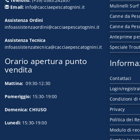
Telefono:
(+39) 0585.242857
Mulinelli Surf
Email:
info@cacciaepescatognini.it
Canne da Pes
Assistenza Ordini
Canne da Pesc
infoassistenzaordini@cacciaepescatognini.it
Anteprime pe
Assistenza Tecnica
infoassistenzatecnica@cacciaepescatognini.it
Speciale Trou
Orario apertura punto
Informa
vendita
Contattaci
Mattina:
09:30-12:30
Login/registra
Pomeriggio:
15:30-19:00
Condizioni di 
Privacy
Domenica: CHIUSO
Politica dei Re
Lunedì:
15:30-19:00
Modulo di rec