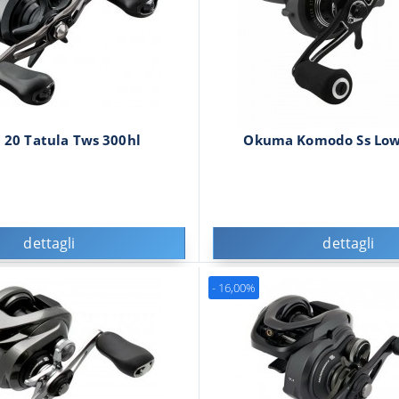
 20 Tatula Tws 300hl
Okuma Komodo Ss Low
dettagli
dettagli
- 16,00%