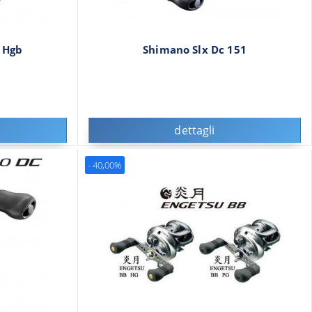
 Hgb
Shimano Slx Dc 151
dettagli
- 40,00%