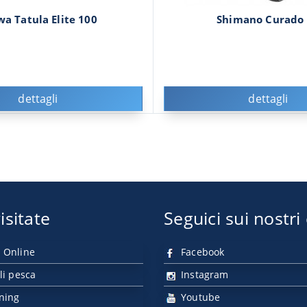
wa Tatula Elite 100
Shimano Curado
dettagli
dettagli
isitate
Seguici sui nostri
 Online
Facebook
li pesca
Instagram
nning
Youtube