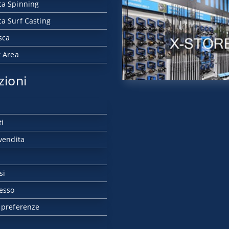
ca Spinning
a Surf Casting
sca
t Area
zioni
ti
vendita
si
esso
 preferenze