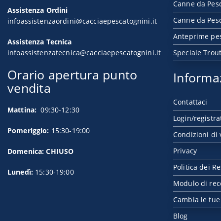
Canne da Pes
Assistenza Ordini
Canne da Pesc
infoassistenzaordini@cacciaepescatognini.it
Anteprime pe
Assistenza Tecnica
infoassistenzatecnica@cacciaepescatognini.it
Speciale Trou
Orario apertura punto
Informa
vendita
Contattaci
Mattina:
09:30-12:30
Login/registra
Pomeriggio:
15:30-19:00
Condizioni di 
Privacy
Domenica: CHIUSO
Politica dei Re
Lunedì:
15:30-19:00
Modulo di rec
Cambia le tue
Blog