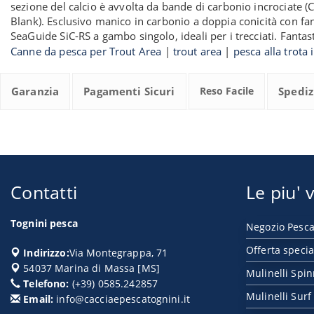
sezione del calcio è avvolta da bande di carbonio incrociate (C
Blank). Esclusivo manico in carbonio a doppia conicità con fan
SeaGuide SiC-RS a gambo singolo, ideali per i trecciati. Fantas
Canne da pesca per Trout Area
|
trout area
|
pesca alla trota 
Garanzia
Pagamenti Sicuri
Reso Facile
Spediz
Contatti
Le piu' v
Tognini pesca
Negozio Pesca
Offerta specia
Indirizzo:
Via Montegrappa, 71
54037
Marina di Massa
[
MS
]
Mulinelli Spi
Telefono:
(+39) 0585.242857
Mulinelli Surf
Email:
info@cacciaepescatognini.it