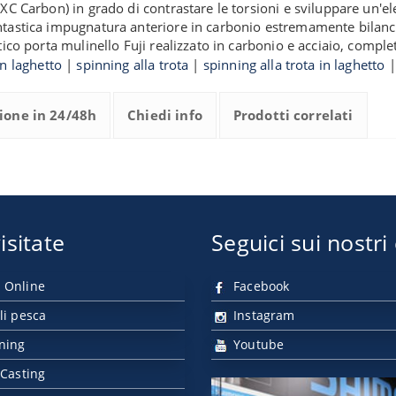
XC Carbon) in grado di contrastare le torsioni e sviluppare un'el
tastica impugnatura anteriore in carbonio estremamente bilanciat
tico porta mulinello Fuji realizzato in carbonio e acciaio, compl
in laghetto
|
spinning alla trota
|
spinning alla trota in laghetto
ione in 24/48h
Chiedi info
Prodotti correlati
isitate
Seguici sui nostri
 Online
Facebook
li pesca
Instagram
nning
Youtube
 Casting