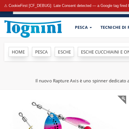
⚠ CookieFirst [CF_DEBUG]: Late Consent detected — a Google tag fired 
PESCA
TECNICHE DI
HOME
PESCA
ESCHE
ESCHE CUCCHIAINI E 
Il nuovo Rapture Axis è uno spinner dedicato al