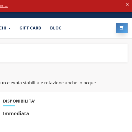
✕
der →
LOG-IN
REGISTRATI
CHI
GIFT CARD
BLOG
 un elevata stabilità e rotazione anche in acque
DISPONIBILITA'
Immediata