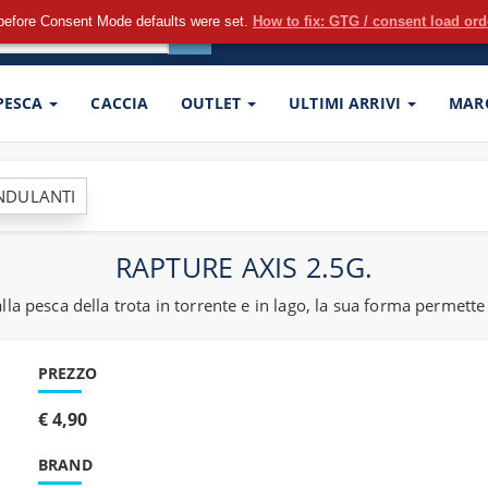
before Consent Mode defaults were set.
How to fix: GTG / consent load or
 PESCA
CACCIA
OUTLET
ULTIMI ARRIVI
MAR
ONDULANTI
RAPTURE AXIS 2.5G.
la pesca della trota in torrente e in lago, la sua forma permette
PREZZO
€ 4,90
BRAND