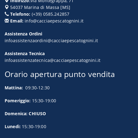
Indirizzo:
Via Montegrappa, 71
54037
Marina di Massa
[
MS
]
Telefono:
(+39) 0585.242857
Email:
info@cacciaepescatognini.it
Assistenza Ordini
infoassistenzaordini@cacciaepescatognini.it
Assistenza Tecnica
infoassistenzatecnica@cacciaepescatognini.it
Orario apertura punto vendita
Mattina:
09:30-12:30
Pomeriggio:
15:30-19:00
Domenica: CHIUSO
Lunedì:
15:30-19:00