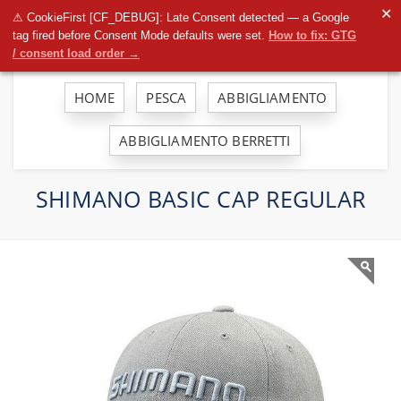
To
✕
⚠ CookieFirst [CF_DEBUG]: Late Consent detected — a Google
na
tag fired before Consent Mode defaults were set.
How to fix: GTG
/ consent load order →
HOME
PESCA
ABBIGLIAMENTO
ABBIGLIAMENTO BERRETTI
SHIMANO BASIC CAP REGULAR