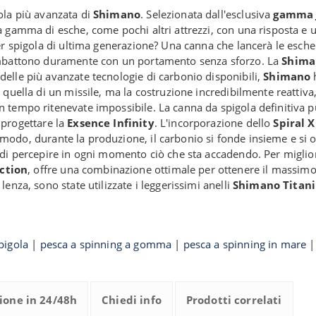
ola più avanzata di
Shimano
. Selezionata dall'esclusiva
gamma
a gamma di esche, come pochi altri attrezzi, con una risposta e
er spigola di ultima generazione? Una canna che lancerà le esche 
combattono duramente con un portamento senza sforzo. La
Shiman
elle più avanzate tecnologie di carbonio disponibili,
Shimano
h
quella di un missile, ma la costruzione incredibilmente reattiva, 
 tempo ritenevate impossibile. La canna da spigola definitiva pu
 progettare la
Exsence Infinity
. L'incorporazione dello
Spiral 
 modo, durante la produzione, il carbonio si fonde insieme e si 
 di percepire in ogni momento ciò che sta accadendo. Per miglior
ction
, offre una combinazione ottimale per ottenere il massimo 
enza, sono state utilizzate i leggerissimi anelli
Shimano Titan
pigola
|
pesca a spinning a gomma
|
pesca a spinning in mare
ione in 24/48h
Chiedi info
Prodotti correlati