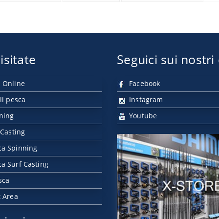
isitate
Seguici sui nostri
 Online
Facebook
li pesca
Instagram
nning
Youtube
 Casting
ca Spinning
a Surf Casting
sca
t Area