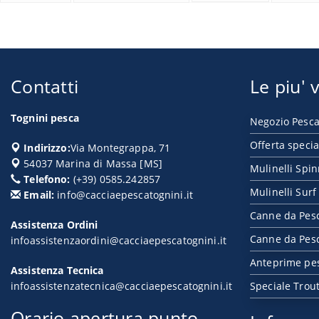
Contatti
Le piu' v
Tognini pesca
Negozio Pesca
Offerta specia
Indirizzo:
Via Montegrappa, 71
54037
Marina di Massa
[
MS
]
Mulinelli Spi
Telefono:
(+39) 0585.242857
Mulinelli Surf
Email:
info@cacciaepescatognini.it
Canne da Pes
Assistenza Ordini
Canne da Pesc
infoassistenzaordini@cacciaepescatognini.it
Anteprime pe
Assistenza Tecnica
infoassistenzatecnica@cacciaepescatognini.it
Speciale Trou
Orario apertura punto