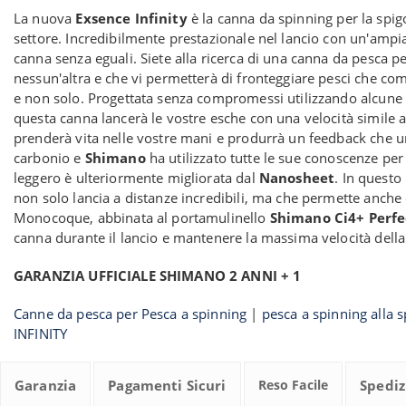
La nuova
Exsence Infinity
è la canna da spinning per la spig
settore. Incredibilmente prestazionale nel lancio con un'ampi
canna senza eguali. Siete alla ricerca di una canna da pesca p
nessun'altra e che vi permetterà di fronteggiare pesci che 
e non solo. Progettata senza compromessi utilizzando alcune d
questa canna lancerà le vostre esche con una velocità simile a 
prenderà vita nelle vostre mani e produrrà un feedback che un
carbonio e
Shimano
ha utilizzato tutte le sue conoscenze per
leggero è ulteriormente migliorata dal
Nanosheet
. In questo
non solo lancia a distanze incredibili, ma che permette anche
Monocoque, abbinata al portamulinello
Shimano Ci4+ Perfe
canna durante il lancio e mantenere la massima velocità della l
GARANZIA UFFICIALE SHIMANO 2 ANNI + 1
Canne da pesca per Pesca a spinning
|
pesca a spinning alla s
INFINITY
Garanzia
Pagamenti Sicuri
Reso Facile
Spediz