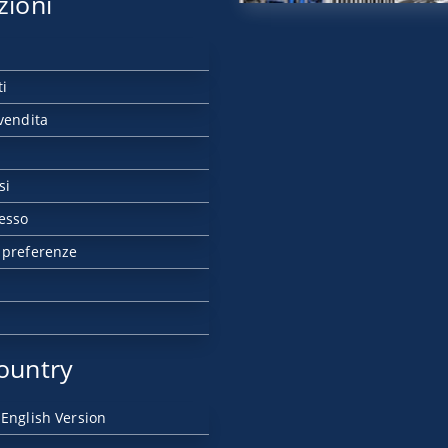
zioni
ti
vendita
si
esso
 preferenze
ountry
 English Version