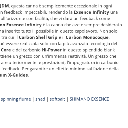
 JDM
, questa canna è semplicemente eccezionale in ogni
 un feedback impeccabili, rendendo la
Exsence Infinity
una
all'orizzonte con facilità, che vi darà un feedback come
o Exsence Infinity
è la canna che avete sempre desiderato
a inserito tutto il possibile in questo capolavoro. Non solo
tra cui il
Carbon Shell Grip
e il
Carbon Monocoque
,
ò essere realizzata solo con la più avanzata tecnologia del
X Core
e del carbonio
Hi-Power
in questo splendido blank
ottiene un grezzo con un'immensa reattività. Un grezzo che
are ulteriormente le prestazioni, l'impugnatura in carbonio
feedback. Per garantire un effetto minimo sull'azione della
ium X-Guides
.
|
spinning fiume
|
shad
|
softbait
|
SHIMANO EXSENCE