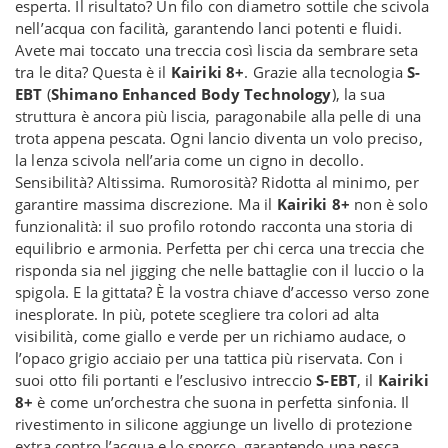
esperta. Il risultato? Un filo con diametro sottile che scivola
nell’acqua con facilità, garantendo lanci potenti e fluidi.
Avete mai toccato una treccia così liscia da sembrare seta
tra le dita? Questa è il
Kairiki 8+
. Grazie alla tecnologia
S-
EBT
(
Shimano Enhanced Body Technology
), la sua
struttura è ancora più liscia, paragonabile alla pelle di una
trota appena pescata. Ogni lancio diventa un volo preciso,
la lenza scivola nell’aria come un cigno in decollo.
Sensibilità? Altissima. Rumorosità? Ridotta al minimo, per
garantire massima discrezione. Ma il
Kairiki 8+
non è solo
funzionalità: il suo profilo rotondo racconta una storia di
equilibrio e armonia. Perfetta per chi cerca una treccia che
risponda sia nel jigging che nelle battaglie con il luccio o la
spigola. E la gittata? È la vostra chiave d’accesso verso zone
inesplorate. In più, potete scegliere tra colori ad alta
visibilità, come giallo e verde per un richiamo audace, o
l’opaco grigio acciaio per una tattica più riservata. Con i
suoi otto fili portanti e l’esclusivo intreccio
S-EBT
, il
Kairiki
8+
è come un’orchestra che suona in perfetta sinfonia. Il
rivestimento in silicone aggiunge un livello di protezione
extra contro l’acqua e lo sporco, garantendo una pesca