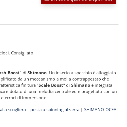
loci. Consigliato
ash Boost
" di
Shimano
. Un inserto a specchio è alloggiato
è amplificato da un meccanismo a molla contrappesato che
teristica finitura "
Scale Boost
" di
Shimano
è integrata
sa
è dotato di una melodia centrale ed è progettato con un
o e errori di immersione.
alla scogliera
|
pesca a spinning al serra
|
SHIMANO OCEA