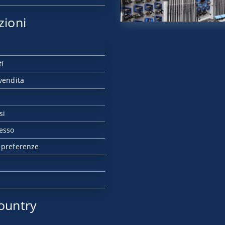
zioni
ti
vendita
si
esso
 preferenze
ountry