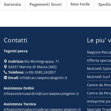
Garanzia
Pagamenti Sicuri
Reso Facile
Spediz
Contatti
Le piu' v
Tognini pesca
Negozio Pesca
Offerta specia
Indirizzo:
Via Montegrappa, 71
54037
Marina di Massa
[
MS
]
Mulinelli Spi
Telefono:
(+39) 0585.242857
Mulinelli Surf
Email:
info@cacciaepescatognini.it
Canne da Pes
Assistenza Ordini
Canne da Pesc
infoassistenzaordini@cacciaepescatognini.it
Anteprime pe
Assistenza Tecnica
infoassistenzatecnica@cacciaepescatognini.it
Speciale Trou