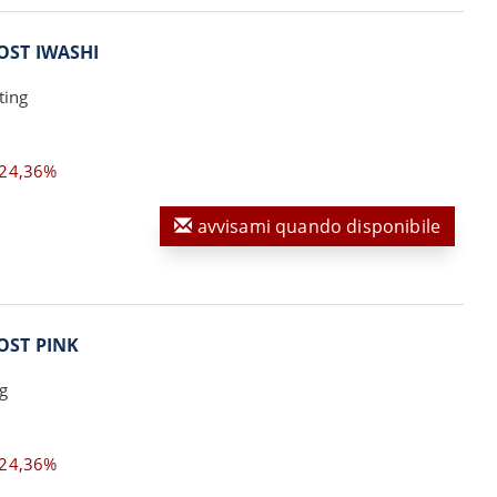
OST IWASHI
ting
24,36%
avvisami quando disponibile
OST PINK
g
24,36%