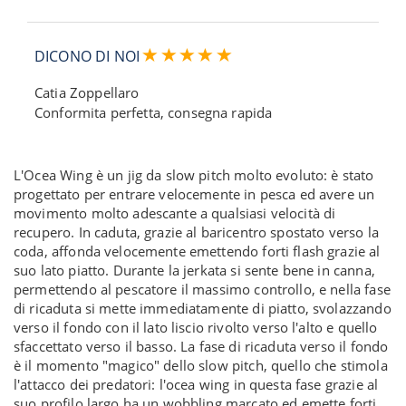
DICONO DI NOI
Catia Zoppellaro
Conformita perfetta, consegna rapida
L'Ocea Wing è un jig da slow pitch molto evoluto: è stato
progettato per entrare velocemente in pesca ed avere un
movimento molto adescante a qualsiasi velocità di
recupero. In caduta, grazie al baricentro spostato verso la
coda, affonda velocemente emettendo forti flash grazie al
suo lato piatto. Durante la jerkata si sente bene in canna,
permettendo al pescatore il massimo controllo, e nella fase
di ricaduta si mette immediatamente di piatto, svolazzando
verso il fondo con il lato liscio rivolto verso l'alto e quello
sfaccettato verso il basso. La fase di ricaduta verso il fondo
è il momento "magico" dello slow pitch, quello che stimola
l'attacco dei predatori: l'ocea wing in questa fase grazie al
suo profilo largo ha un wobbling marcato ed emette forti