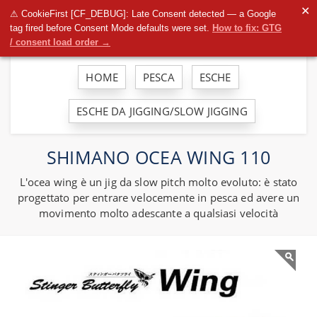
To
✕
⚠ CookieFirst [CF_DEBUG]: Late Consent detected — a Google
na
tag fired before Consent Mode defaults were set.
How to fix: GTG
/ consent load order →
HOME
PESCA
ESCHE
ESCHE DA JIGGING/SLOW JIGGING
SHIMANO OCEA WING 110
L'ocea wing è un jig da slow pitch molto evoluto: è stato
progettato per entrare velocemente in pesca ed avere un
movimento molto adescante a qualsiasi velocità