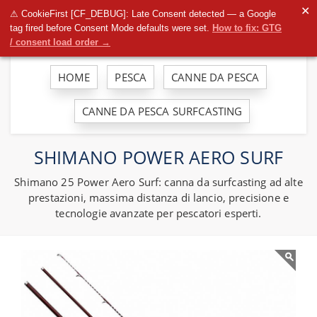
To
✕
⚠ CookieFirst [CF_DEBUG]: Late Consent detected — a Google
na
tag fired before Consent Mode defaults were set.
How to fix: GTG
/ consent load order →
HOME
PESCA
CANNE DA PESCA
CANNE DA PESCA SURFCASTING
SHIMANO POWER AERO SURF
Shimano 25 Power Aero Surf: canna da surfcasting ad alte
prestazioni, massima distanza di lancio, precisione e
tecnologie avanzate per pescatori esperti.