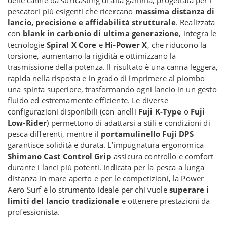
pescatori più esigenti che ricercano
massima distanza di
lancio, precisione e affidabilità strutturale
. Realizzata
con
blank in carbonio di ultima generazione
, integra le
tecnologie
Spiral X Core
e
Hi-Power X
, che riducono la
torsione, aumentano la rigidità e ottimizzano la
trasmissione della potenza. Il risultato è una canna leggera,
rapida nella risposta e in grado di imprimere al piombo
una spinta superiore, trasformando ogni lancio in un gesto
fluido ed estremamente efficiente. Le diverse
configurazioni disponibili (con anelli
Fuji K-Type
o
Fuji
Low-Rider
) permettono di adattarsi a stili e condizioni di
pesca differenti, mentre il
portamulinello Fuji DPS
garantisce solidità e durata. L’impugnatura ergonomica
Shimano Cast Control Grip
assicura controllo e comfort
durante i lanci più potenti. Indicata per la pesca a lunga
distanza in mare aperto e per le competizioni, la Power
Aero Surf è lo strumento ideale per chi vuole
superare i
limiti del lancio tradizionale
e ottenere prestazioni da
professionista.