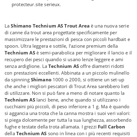
protecteur.site serieux.
La
Shimano Technium AS Trout Area
è una nuova serie
di canne da trout area progettate specificamente per
massimizzare le prestazioni di pesca con piccoli hardbait e
spoon. Ultra leggera e sottile, l'azione premium della
Technium AS
è semi-parabolica per migliorare il lancio e il
recupero dei pesci quando si usano lenze leggere e ami
senza ardiglione. La
Technium AS
offre diametri ridotti
con prestazioni eccellenti. Abbinata a un piccolo mulinello
da spinning
Shimano
1000 o 2000, si ottiene un set-up
che anche i migliori pescatori di Trout Area sarebbero lieti
di utilizzare. Non si può fare a meno di notare quanto la
Technium AS
lanci bene, anche quando si utilizzano i
cucchiaini più piccoli, di peso inferiore a 1 g. Ma è quando
si aggancia una trota che la canna mostra i suoi veri valori:
si piega dolcemente per tutta la sua lunghezza, assorbendo
fughe e testate della trota allamata. I grezzi
Full Carbon
della
Technium AS
sono in linea con i più recenti requisiti