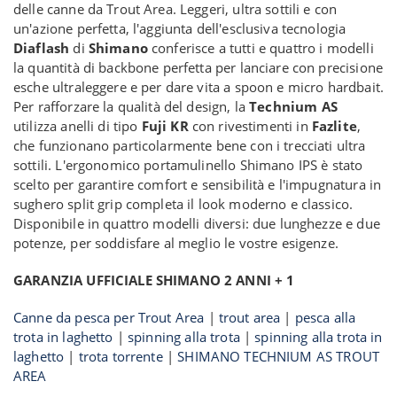
delle canne da Trout Area. Leggeri, ultra sottili e con
un'azione perfetta, l'aggiunta dell'esclusiva tecnologia
Diaflash
di
Shimano
conferisce a tutti e quattro i modelli
la quantità di backbone perfetta per lanciare con precisione
esche ultraleggere e per dare vita a spoon e micro hardbait.
Per rafforzare la qualità del design, la
Technium AS
utilizza anelli di tipo
Fuji KR
con rivestimenti in
Fazlite
,
che funzionano particolarmente bene con i trecciati ultra
sottili. L'ergonomico portamulinello Shimano IPS è stato
scelto per garantire comfort e sensibilità e l'impugnatura in
sughero split grip completa il look moderno e classico.
Disponibile in quattro modelli diversi: due lunghezze e due
potenze, per soddisfare al meglio le vostre esigenze.
GARANZIA UFFICIALE SHIMANO 2 ANNI + 1
Canne da pesca per Trout Area
|
trout area
|
pesca alla
trota in laghetto
|
spinning alla trota
|
spinning alla trota in
laghetto
|
trota torrente
|
SHIMANO TECHNIUM AS TROUT
AREA